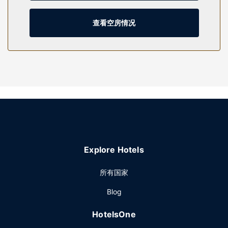
您可充分利用健身中心等度假设施，此外还有免费 WiFi和宴会
厅等。借助运行范围达 5 英里 的免费区内班车，您可方便前往
查看空房情况
附近的景点。
餐厅
您可以在酒店的Symposia餐厅享用美味的晚餐；也可以待在房
间里，享受部分时段客房送餐服务。在忙碌的一天后，不妨去
酒吧/酒廊轻松一下。每天 06:30 至 10:30 提供收费的即点即
煮早餐。
其他设施
特色服务/设施包括24 小时商务中心、快速入住和快速退房。
计划在底特律举办活动？这家酒店拥有 3 平方米（32 平方英
尺）的空间，包括会议场地和会议室。
Explore Hotels
所有国家
Blog
HotelsOne