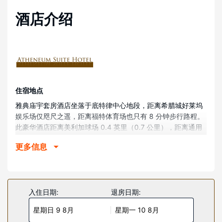
酒店介绍
住宿地点
雅典庙宇套房酒店坐落于底特律中心地段，距离希腊城好莱坞
娱乐场仅咫尺之遥，距离福特体育场也只有 8 分钟步行路程。
此豪华酒店距离美利加球场 0.4 英里（0.7 公里），距离通用
汽车文艺复兴中心 0.3 英里（0.5 公里）。
更多信息
客房
有 174 间空调客房提供冰箱和等离子电视；您定能在旅途中找
到家的舒适。提供免费无线网络，方便您与朋友保持联系；有
线频道可满足您的娱乐需求。浴室提供淋浴/盆浴组合、免费洗
入住日期:
退房日期:
浴用品和吹风机。便利设施包括电话，以及保险箱和书桌。
星期日 9 8月
星期一 10 8月
物业设施