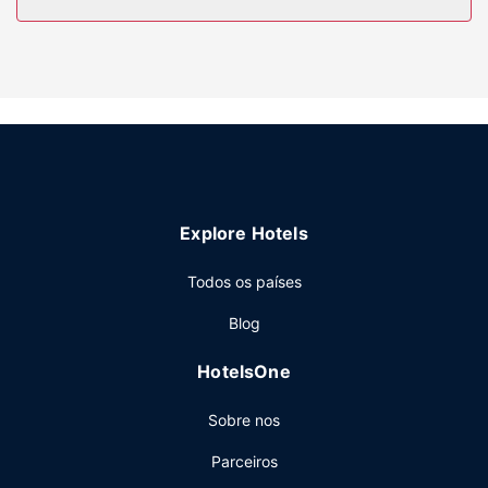
Serviço do hotel
Experimente uma piscina interior e uma sala de fitness.
Entre as facilidades adicionais contam-se Wi-fi grátis, uma
loja de presentes/quiosque de jornais e serviços para
casamentos.
Restaurante
O hotel serve pequeno-almoços preparados no momento
durante a semana entre as 6:00 e as 10:00 e aos fins de
Explore Hotels
semana entre as 6:00 e as 11:00, mediante uma
sobretaxa.
Todos os países
Outros serviços
Blog
As principais comodidades incluem Check-in rápido,
registo de saída rápido e um serviço de limpeza a seco.
HotelsOne
Planeia um evento em Burlington? Este hotel dispõe de
uma zona para conferências e de salas de reuniões, com
Sobre nos
uma área total de 390 metros quadrados. Há
estacionamento grátis no local.
Parceiros