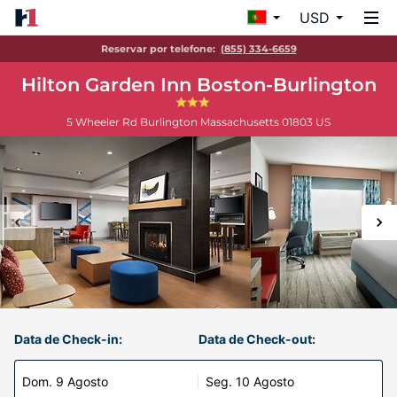
USD
Reservar por telefone:
(855) 334-6659
Hilton Garden Inn Boston-Burlington
5 Wheeler Rd
Burlington
Massachusetts
01803
US
Data de Check-in:
Data de Check-out:
Dom. 9 Agosto
Seg. 10 Agosto