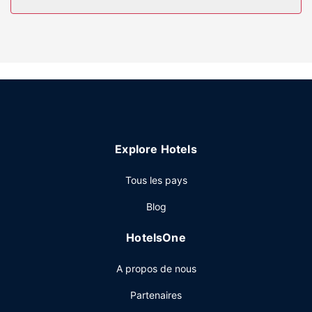
toilette gratuits et un sèche-cheveux. Les équipements et
services offerts par l'hébergement comprennent un bureau
et un coin salon séparé, mais aussi un téléphone avec des
appels locaux gratuits.
Les services sur place
Profitez des nombreuses infrastructures de loisirs
proposées par l'hébergement et qui incluent notamment
une piscine couverte et un centre de fitness. Parmi les
équipements et services offerts par cet hôtel vous trouvez
Explore Hotels
également l'accès Wi-Fi à Internet gratuit, une boutique de
souvenirs/un kiosque à journaux et un service
Tous les pays
d'organisation de mariages.
Restaurant
Blog
Un petit déjeuner préparé sur commande est servi en
HotelsOne
semaine de 06 h 00 à 10 h 00 et le week-end de 06 h 00
à 11 h 00 (en supplément).
A propos de nous
Autres services
Partenaires
Les équipements et services proposés incluent un service