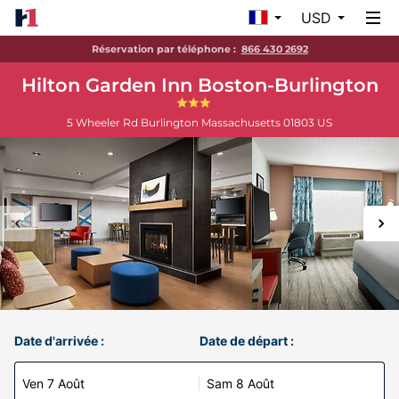
USD
Réservation par téléphone :
866 430 2692
Hilton Garden Inn Boston-Burlington
5 Wheeler Rd
Burlington
Massachusetts
01803
US
Date d'arrivée :
Date de départ :
Ven 7 Août
Sam 8 Août