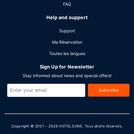
d'arrivée express, un service de départ express et un
FAQ
service de nettoyage à sec / blanchisserie. Si vous devez
organiser une réunion à Burlington, faites confiance à cet
Help and support
hôtel qui dispose d'espaces événements mesurant 390
mètres carrés et comprenant un espace de conférence et
Support
des salles de réunion. Un parking gratuit est disponible
dans l'enceinte de l'hébergement.
Ma Réservation
Toutes les langues
Sign Up for Newsletter
Stay informed about news and special offers!
Subscribe
Copyright © 2001 - 2026
HOTELSONE
. Tous droits réservés.