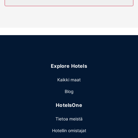
Hotellin tarjoamiin harrastuksiin/mukavuuksiin kuuluu
sisäuima-allas ja kuntokeskus. Tämän hotellin palveluihin
kuuluu muun muassa ilmainen langaton internetyhteys,
lahjatavaraliikkeitä/lehtikioskeja ja hääpalvelut.
Ravintola
Lisämaksullinen tilauksen mukaan valmistettu aamiainen
tarjoillaan arkipäivisin klo 6.00–10.00 ja viikonloppuisin klo
6.00–11.00.
Explore Hotels
Muut mukavuudet
Käytössäsi on express-sisäänkirjautuminen, express-
Kaikki maat
uloskirjautuminen ja kuivapesula-/pesulapalvelut. Tämä
Blog
hotelli tarjoaa asiakkailleen 390 neliömetriä kokoustiloja,
joihin kuuluu konferenssitila ja kokoushuoneita. Palveluihin
HotelsOne
kuuluu ilmainen pysäköinti.
Tietoa meistä
Hotellin omistajat