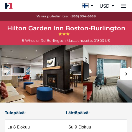
USD
Varaa puhelimitse:
(855) 334-6659
Hilton Garden Inn Boston-Burlington
5 Wheeler Rd
Burlington
Massachusetts
01803
US
Tulopäivä:
Lähtöpäivä:
La 8 Elokuu
Su 9 Elokuu