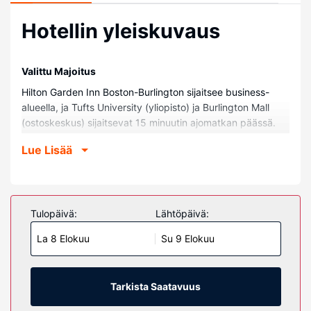
Hotellin yleiskuvaus
Valittu Majoitus
Hilton Garden Inn Boston-Burlington sijaitsee business-
alueella, ja Tufts University (yliopisto) ja Burlington Mall
(ostoskeskus) sijaitsevat 15 minuutin ajomatkan päässä.
Tämä hotelli sijaitsee 14,3 km:n päässä kohteesta Harvard
Lue Lisää
University ja 15 km:n päässä kohteesta Harvard Square.
Huoneet
Kaikkien 180 huoneen varusteluun kuuluu mikroaaltouuni ja
LCD-televisio. Mukavuuksiin kuuluu satelliittikanavat sekä
Tulopäivä:
Lähtöpäivä:
ilmainen langaton internetyhteys. Huoneissa on oma
La 8 Elokuu
Su 9 Elokuu
kylpyhuone, ja sen varusteluun kuuluu kylpyamme tai
suihku, ilmaiset hygieniatuotteet ja hiustenkuivaaja.
Varusteluun kuuluu työpöytä, oleskelualue ja puhelin
(ilmaiset paikallispuhelut).
Tarkista Saatavuus
Kiinteistön miellyttävyys