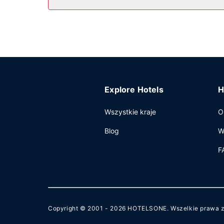
Pozostałe udogodnienia
Udogodnienia biznesowe to ekspresowe zameldowa
hotel oferuje pomieszczenia konferencyjne oraz
bezpłatne parkowanie samodzielne.
Explore Hotels
H
Wszystkie kraje
O
Blog
W
F
Copyright © 2001 - 2026
HOTELSONE
. Wszelkie prawa 