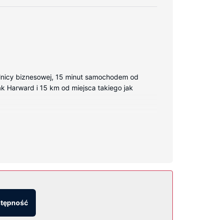
ielnicy biznesowej, 15 minut samochodem od
 jak Harward i 15 km od miejsca takiego jak
bezprzewodowy dostęp do internetu zapewni
zpłatne przybory toaletowe i suszarki do
czne miejscowe).
łatny bezprzewodowy dostęp do internetu, sklepy
stępność