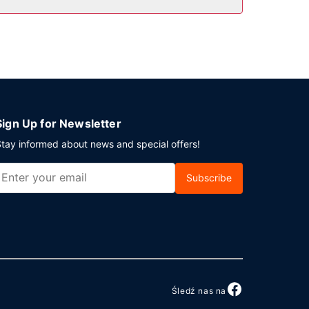
li planujesz spotkanie w mieście Burlington,
wadratowe). Udogodnienia na miejscu to
Sign Up for Newsletter
tay informed about news and special offers!
Subscribe
Śledź nas na