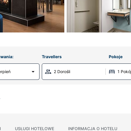
wania:
Travellers
Pokoje
erpień
2 Dorośli
1 Pokó
I
USŁUGI HOTELOWE
INFORMACJA O HOTELU