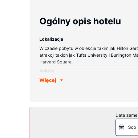
Ogólny opis hotelu
Lokalizacja
W czasie pobytu w obiekcie takim jak Hilton Gar
atrakcji takich jak Tufts University i Burlington 
Harvard Square.
Pokoje
Więcej
Poczuj się jak w domu w 180 pokojach, których
łączność ze światem, a telewizja satelitarna — 
włosów. Udogodnienia obejmują biurka i oddziel
Udogodnienia w obiekcie
Dostępne udogodnienia rekreacyjne to basen kryt
Data zame
z pamiątkami i czasopismami i usługi weselne.
Sob 
Restauracja
Śniadania na zamówienie są podawane w dni pow