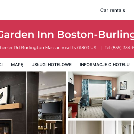
Car rentals
owe
Informacje o hotelu
Zasady działalności hotelu
 Garden Inn Boston-Burli
heeler Rd
Burlington
Massachusetts
01803
US
Tel.
(855) 334-
CI
MAPĘ
USŁUGI HOTELOWE
INFORMACJE O HOTELU