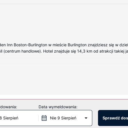
den Inn Boston-Burlington w mieście Burlington znajdziesz się w dz
Mall (centrum handlowe). Hotel znajduje się 14,3 km od atrakcji takiej
 wyposażenie to kuchenka mikrofalowa i telewizor LCD. Bezpłatny 
rozrywkę. Prywatna łazienka — wyposażenie: wanny lub prysznice, be
ne strefy wypoczynkowe oraz telefon (bezpłatne połączenia telefoni
y i centrum fitness. Ten hotel oferuje udogodnienia takie jak bezp
ldowania:
Data wymeldowania:
8 Sierpień
Nie 9 Sierpień
Sprawdź do
szednie od 6 do 10, a w weekendy od 6 do 11 za opłatą.