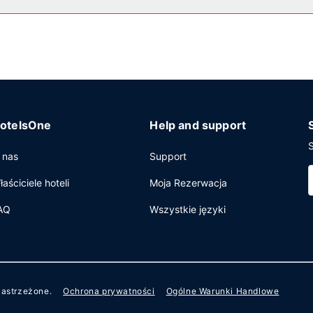
nie, ekspresowe wymeldowanie oraz usługi pralni chemicznej. Jeże
 sale konferencyjne o łącznej powierzchni 390 m kw. (4200 stopy k
otelsOne
Help and support
S
 nas
Support
łaściciele hoteli
Moja Rezerwacja
AQ
Wszystkie języki
zastrzeżone.
Ochrona prywatności
Ogólne Warunki Handlowe