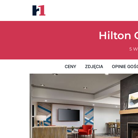
Hilton Garden Inn Boston-Burlington
Ceny
Zdjęcia
Opinie Gości
Mapę
Usługi Hotel
Hilton
5 W
CENY
ZDJĘCIA
OPINIE GOŚ