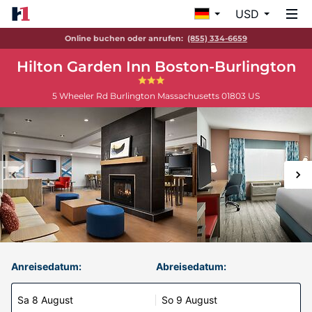
USD
Online buchen oder anrufen:
(855) 334-6659
Hilton Garden Inn Boston-Burlington
5 Wheeler Rd
Burlington
Massachusetts
01803
US
Anreisedatum:
Abreisedatum:
Sa 8 August
So 9 August