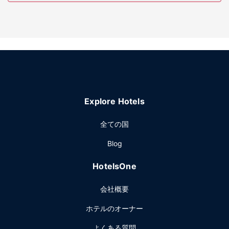
設備をご利用ください。その他の設備としてこのホテルで
は、WiFi (無料)、ギフトショップ / ニューススタンド、ウェ
ディングサービスをご利用いただけます。
レストラン
オーダー形式の朝食は、平日は 6:00 ～ 10:00 まで、週末は
6:00 ～ 11:00 まで、有料でお召し上がりいただけます。
その他の施設
エクスプレス チェックイン、エクスプレス チェックアウト、
Explore Hotels
ドライクリーニング / ランドリー サービスをお使いいただけ
ます。バーリントンでのイベント開催には、このホテル の会
全ての国
議スペース、会議室など総面積 390 平方メートル (4200 平
Blog
方フィート) のイベント設備をご利用いただけます。敷地内
にはセルフパーキング (無料) が備わっています。
HotelsOne
会社概要
ホテルのオーナー
よくある質問