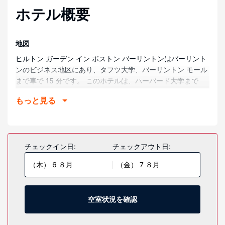
ホテル概要
地図
ヒルトン ガーデン イン ボストン バーリントンはバーリント
ンのビジネス地区にあり、タフツ大学、バーリントン モール
まで車で 15 分です。 このホテルは、ハーバード大学まで
14.3 km、ハーバード スクエアまで 15 km の場所にありま
もっと見る
す。
部屋
全部で 180 室ある客室には電子レンジ、液晶テレビがありま
す。WiFi (無料)をお使いいただけるほか、衛星放送の番組を
チェックイン日:
チェックアウト日:
ご覧いただけます。浴槽またはシャワーのある専用バスルー
（木） 6 ８月
（金） 7 ８月
ムには、バスアメニティ (無料)、ヘアドライヤーが備わって
います。デスク、独立した応接スペースの他に、市内通話
(無料)付きの電話をご利用いただけます。
空室状況を確認
施設
屋内プール、フィットネスセンターなどのレクリエーション