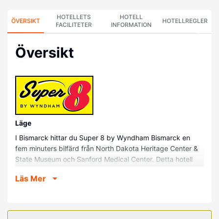
HOTELLETS
HOTELL
ÖVERSIKT
HOTELLREGLER
FACILITETER
INFORMATION
Översikt
Läge
I Bismarck hittar du Super 8 by Wyndham Bismarck en
fem minuters bilfärd från North Dakota Heritage Center &
State Museum och Sanford Medical Center. Detta hotell
ligger 1,7 km från North Dakota State Capitol och 2,9 km
Läs Mer
från Former Governor's Mansion.
Hotellrum
Känn dig som hemma i ett av de 60 luftkonditionerade