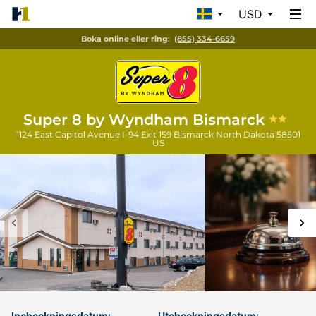
USD
Boka online eller ring:
(855) 334-6659
Super 8 by Wyndham Bismarck
1124 East Capitol Avenue I-94 Exit 159
Bismarck
North Dakota
58501
US
Incheckningsdatum:
Utcheckningsdatum: