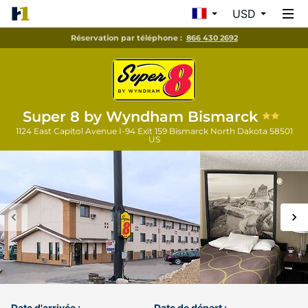
USD
Réservation par téléphone :
866 430 2692
Super 8 by Wyndham Bismarck
1124 East Capitol Avenue I-94 Exit 159
Bismarck
North Dakota
58501
US
Date d'arrivée :
Date de départ :