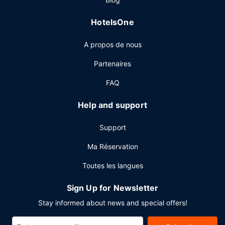
d'étage idéal pour les soirées cocooning. Un petit déjeuner
buffet gratuit est servi tous les jours de 06 h 00 à 09 h 00.
HotelsOne
Autres services
A propos de nous
Les équipements et services proposés incluent un centre
d'affaires ouvert 24 h/24, une réception ouverte 24 h/24 et
Partenaires
une laverie. Un parking gratuit est disponible dans
l'enceinte de l'hébergement.
FAQ
Help and support
Support
Ma Réservation
Toutes les langues
Sign Up for Newsletter
Stay informed about news and special offers!