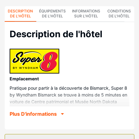
DESCRIPTION
ÉQUIPEMENTS
INFORMATIONS
CONDITIONS
DE L'HÔTEL
DE L'HÔTEL
SUR L'HÔTEL
DE L'HÔTEL
Description de l'hôtel
Emplacement
Pratique pour partir à la découverte de Bismarck, Super 8
by Wyndham Bismarck se trouve à moins de 5 minutes en
voiture de Centre patrimonial et Musée North Dakota
Heritage Center & State Museum et Sanford Medical
Plus D'informations
Center. Cet hôtel se trouve à 1,7 km de North Dakota State
Capitol (bâtiment d'état) et à 2,9 km de Former Governor's
Mansion.
Chambres