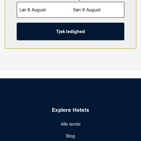
med kabelkanaler sørger for underholdningen. Værelset
Lør 8 August
Søn 9 August
har et privat badeværelse med en kombination af
bruser/badekar samt gratis toiletartikler og hårtørrer.
Faciliteter inkluderer pengeskabe og skriveborde, og
rengøring udføres dagligt.
Tjek ledighed
Ejendomsfacilitet
Gør brug af praktiske faciliteter, inklusive gratis trådløs
internetadgang og automat.
Restaurant
Du kan købe mad ved den lokale snackbar/deli eller blive
på værelset og nyde godt af dette hotels mulighed for
roomservice. Gratis morgenmadsbuffet serveres dagligt
fra kl. 06.00 til kl. 09.00.
Andre faciliteter
Explore Hotels
Gæsterne har blandt andet adgang til et døgnåbent
forretningscenter, en døgnåben reception og vaskeri.
Alle lande
Gratis selvstændig parkering er til rådighed på stedet.
Blog