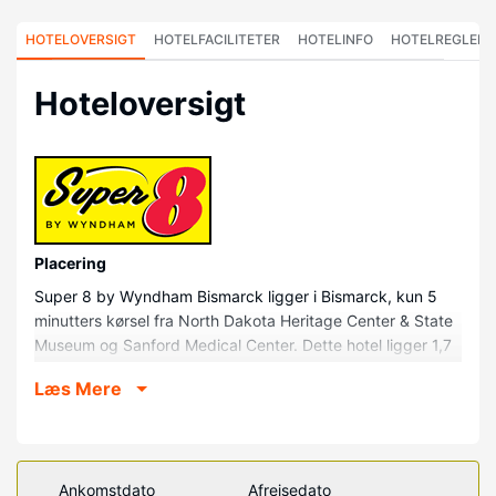
HOTELOVERSIGT
HOTELFACILITETER
HOTELINFO
HOTELREGLER
Hoteloversigt
Placering
Super 8 by Wyndham Bismarck ligger i Bismarck, kun 5
minutters kørsel fra North Dakota Heritage Center & State
Museum og Sanford Medical Center. Dette hotel ligger 1,7
km fra North Dakota State Capitol og 2,9 km fra Former
Læs Mere
Governor's Mansion.
Værelser
Føl dig hjemme i et af de 60 aircondition-afkølede
værelser, der indeholder køleskab og mikrobølgeovn. Et tv
Ankomstdato
Afrejsedato