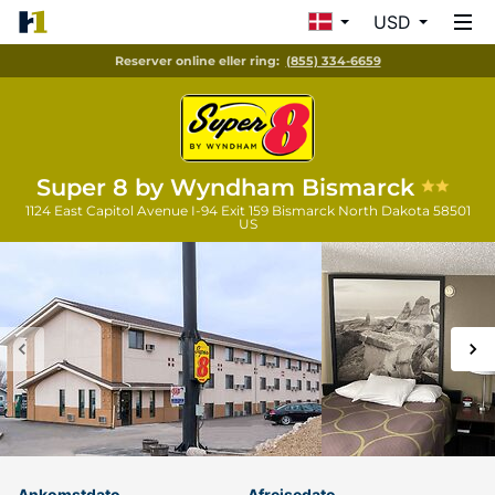
USD
Reserver online eller ring:
(855) 334-6659
Super 8 by Wyndham Bismarck
1124 East Capitol Avenue I-94 Exit 159
Bismarck
North Dakota
58501
US
Ankomstdato
Afrejsedato