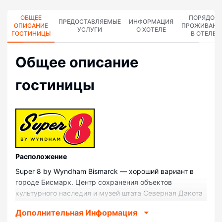
ОБЩЕЕ
ПОРЯДОК
ПРЕДОСТАВЛЯЕМЫЕ
ИНФОРМАЦИЯ
ОПИСАНИЕ
ПРОЖИВАНИ
УСЛУГИ
О ХОТЕЛЕ
ГОСТИНИЦЫ
В ОТЕЛЕ
Общее описание
гостиницы
Pасположение
Super 8 by Wyndham Bismarck — хороший вариант в
городе Бисмарк. Центр сохранения объектов
культурного наследия и музей штата Северная Дакота
и Sanford Medical Center находятся в 5 минутах езды
Дополнительная Информация
на автомобиле. Отель — вариант с прекрасным