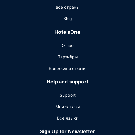
Когда вы проголодаетесь, к вашим услугам буфет/
все страны
продуктовый магазин. Этот отель также предлагает
обслуживание номеров. Бесплатный завтрак
Blog
(шведский стол) предлагается ежедневно с 6:00 до
09:00.
HotelsOne
Другие особенности
О нас
Для удобства гостей предоставляется следующее:
круглосуточный бизнес-центр, круглосуточная работа
Партнёры
стойки регистрации и услуги прачечной.
Предоставляется бесплатная самостоятельная
Вопросы и ответы
парковка.
Help and support
Support
Мои заказы
Все языки
Sign Up for Newsletter