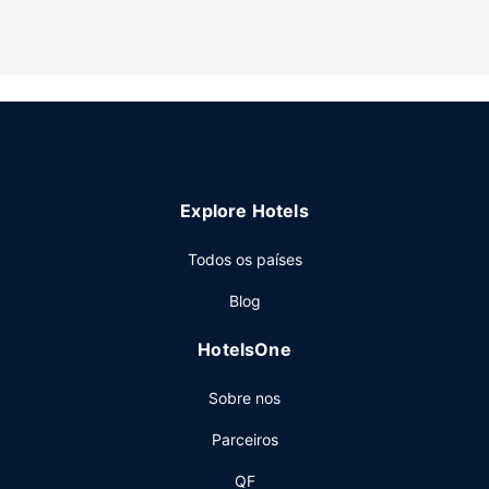
incluindo uma piscina exterior, uma banheira de
hidromassagem e uma sala de fitness aberta 24 horas. Wi-
fi grátis, serviços de concierge e uma loja de
presentes/quiosque de jornais são algumas das
comodidades adicionais disponíveis neste hotel.
Restaurante
Relaxe com uma bebida refrescante no bar junto à piscina
ou num dos 2 bares/lounges. O hotel serve pequenos-
Explore Hotels
almoços buffet diariamente entre as 6:30 e as 11:00
mediante uma sobretaxa.
Todos os países
Outros serviços
Blog
As principais comodidades incluem computadores, Check-
in rápido e registo de saída rápido. Planeia um evento em
HotelsOne
West Palm Beach? Este hotel dispõe de uma zona para
conferências e de 16 salas de reuniões, com uma área
Sobre nos
total de 3252 metros quadrados. O transporte grátis
de/para o aeroporto é grátis em horário limitado.
Parceiros
QF