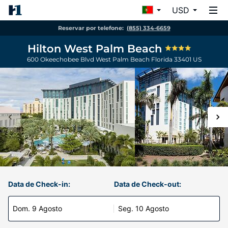
USD
Reservar por telefone:
(855) 334-6659
Hilton West Palm Beach
600 Okeechobee Blvd
West Palm Beach
Florida
33401
US
Data de Check-in:
Data de Check-out:
Dom. 9 Agosto
Seg. 10 Agosto