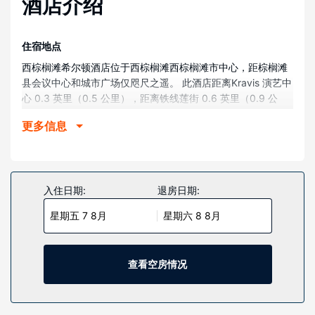
酒店介绍
住宿地点
西棕榈滩希尔顿酒店位于西棕榈滩西棕榈滩市中心，距棕榈滩
县会议中心和城市广场仅咫尺之遥。 此酒店距离Kravis 演艺中
心 0.3 英里（0.5 公里），距离铁线莲街 0.6 英里（0.9 公
里）。
更多信息
客房
有 400 间客房提供冰箱和液晶电视；您定能在旅途中找到家的
舒适。提供免费无线网络，方便您与朋友保持联系。提供备有
浴缸或淋浴的浴室。便利设施包括电话，以及保险箱和书桌。
入住日期:
退房日期:
物业设施
星期五 7 8月
星期六 8 8月
您可享受室外游泳池、热水浴缸和24 小时健身中心等丰富度假
设施。此酒店还提供免费 WiFi、礼宾服务和礼品店/报摊。
查看空房情况
餐厅
酒店设有 3 间餐厅，您可以选择到Palma简单吃一点，也可以
待在房间里，享受部分时段客房送餐服务。此外咖啡馆还供应