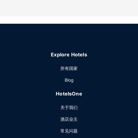
美味点心。欢迎光临池畔酒吧，喝一杯，放松一下；此外还有
2 间酒吧/酒廊供您选择。每天 06:30 至 11:00 提供收费的自
助式早餐。
其他设施
特色服务/设施包括电脑站点、快速入住和快速退房。计划在西
棕榈滩举办活动？这家酒店拥有 3252 平方米（35000 平方英
尺）的空间，包括会议场地和16 间会议室。限时往返机场班车
是免费的。
Explore Hotels
所有国家
Blog
HotelsOne
关于我们
酒店业主
常见问题