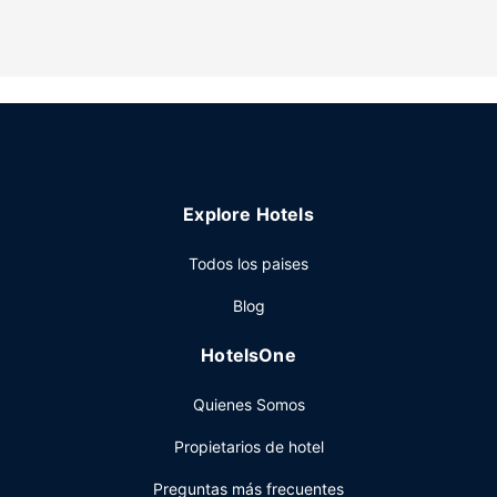
Disfruta de una gran variedad de instalaciones recreativas,
entre ellas una piscina al aire libre, una bañera de
hidromasaje y gimnasio abierto las 24 horas. Otros
servicios de este hotel incluyen conexión a Internet wifi
gratis, servicios de conserjería y una tienda de recuerdos.
Restaurante
Pásate por Palma, uno de los 3 restaurantes de este hotel,
Explore Hotels
cuando quieras comer algo. El alojamiento también
dispone de servicio de habitaciones con horario limitado y
Todos los paises
una cafetería. Relájate con un refresco del bar junto a la
piscina o de uno de los 2 bares con salón. Se ofrece un
Blog
desayuno bufé todos los días de 06:30 a 11:00 con un
coste adicional.
HotelsOne
Otros servicios
Quienes Somos
Tendrás una sala de ordenadores, check-in exprés y
check-out exprés a tu disposición. ¿Estás organizando un
Propietarios de hotel
evento en West Palm Beach? En este hotel tienes a tu
disposición 3252 metros cuadrados de espacio con zona
Preguntas más frecuentes