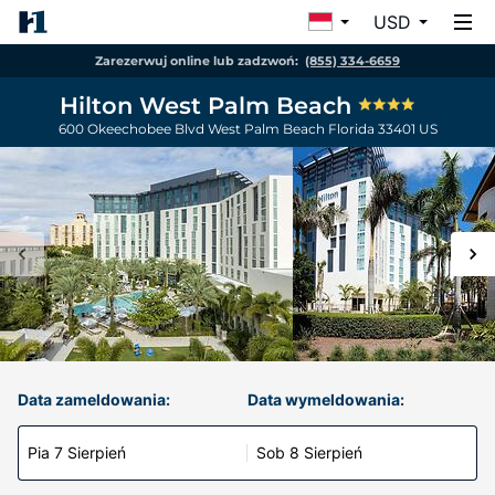
USD
Zarezerwuj online lub zadzwoń:
(855) 334-6659
Hilton West Palm Beach
600 Okeechobee Blvd
West Palm Beach
Florida
33401
US
Data zameldowania:
Data wymeldowania:
Pia 7 Sierpień
Sob 8 Sierpień