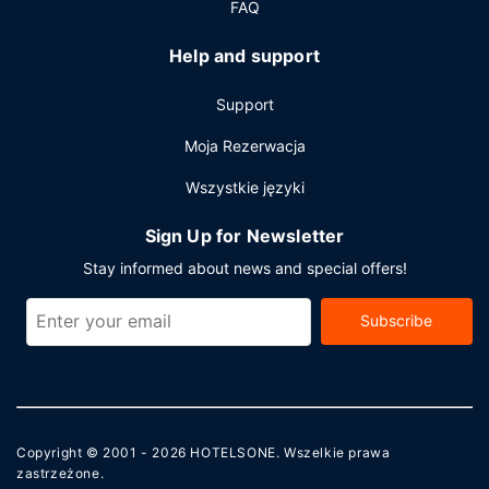
FAQ
oraz 16 sale konferencyjne o łącznej powierzchni 3252 m
kw. (35000 stopy kwadratowe). Bezpłatne udogodnienia
Help and support
to transport z lotniska i na lotnisko w niektórych
godzinach.
Support
Moja Rezerwacja
Wszystkie języki
Sign Up for Newsletter
Stay informed about news and special offers!
Subscribe
Copyright © 2001 - 2026
HOTELSONE
. Wszelkie prawa
zastrzeżone.