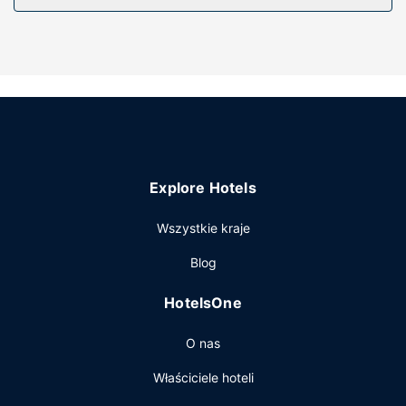
Udogodnienia w obiekcie
Dostępne udogodnienia rekreacyjne to basen odkryty,
jacuzzi oraz całodobowe centrum fitness. Ten hotel oferuje
takie udogodnienia jak bezpłatny bezprzewodowy dostęp
do internetu, obsługa portierska i sklepy z pamiątkami i
czasopismami.
Restauracja
Przekąś coś w restauracji Palma, jednej z 3 restauracji w
Explore Hotels
obiekcie takim jak hotel. Możesz też zostać w pokoju i
skorzystać z obsługi pokojowej w określonych godzinach
Wszystkie kraje
lub pójść po przekąskę do kawiarni. Ożywcze napoje
znajdziesz w jednym z lokali: bar przy basenie i 2
Blog
bary/salony klubowe. Śniadanie w formie bufetu jest
podawane codziennie od 6:30 do 11 za opłatą.
HotelsOne
Pozostałe udogodnienia
O nas
Udogodnienia biznesowe to komputer stacjonarny,
ekspresowe zameldowanie oraz ekspresowe
Właściciele hoteli
wymeldowanie. Jeżeli planujesz spotkanie w mieście West
Palm Beach, hotel oferuje pomieszczenia konferencyjne