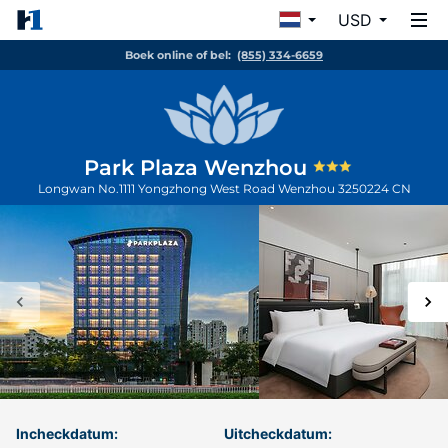
USD
Boek online of bel:
(855) 334-6659
Park Plaza Wenzhou
Longwan No.1111 Yongzhong West Road
Wenzhou
3250224
CN
Incheckdatum:
Uitcheckdatum: