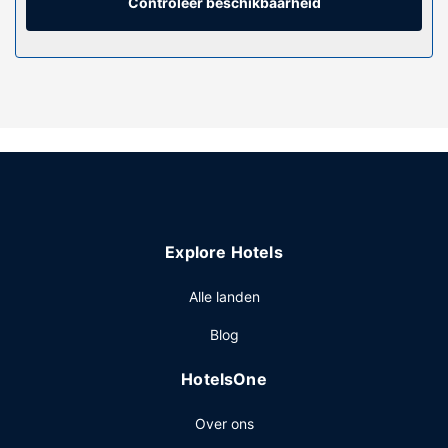
een telefoon, net zoals een kluis en gratis mineraalwater.
Controleer beschikbaarheid
Algemene voorziening
De accommodatie heeft een terras waar je van het uitzicht
kunt genieten, maar profiteer ook van gratis wifi en
conciërgeservices.
Restaurant
Geniet van een maaltijd in het restaurant of bestel een
snack in de koffiebar/het café van dit hotel. Sluit je dag af
met een drankje in een bar/lounge. Dagelijks kun je tegen
betaling genieten van een lekker continentaal ontbijt, dat
Explore Hotels
geserveerd wordt van 07.00 uur tot 10.00 uur.
Overige voorzieningen
Alle landen
Enkele van de voorzieningen zijn gratis kabelinternet, een
Blog
stomerij/wasserijservice en een 24-uurs receptie.
HotelsOne
Over ons