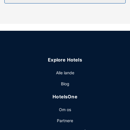
flaske.
Ejendomsfacilitet
Fra en terrasse på stedet kan du nyde den skønne udsigt,
og du kan nyde godt af faciliteter, såsom gratis trådløs
internetadgang og concierge-tjenester.
Restaurant
Nyd et måltid på restauranten, eller køb en snack på dette
hotels kaffebar/café. Afslut dagen med en drink eller to i
Explore Hotels
baren/loungen. Kontinental morgenmad tilbydes mod
gebyr dagligt fra kl. 07.00 til kl. 10.00.
Alle lande
Andre faciliteter
Blog
Gæsterne har blandt andet adgang til gratis
internetforbindelse via kabel, renseri/vaskeservice og en
HotelsOne
døgnåben reception.
Om os
Partnere