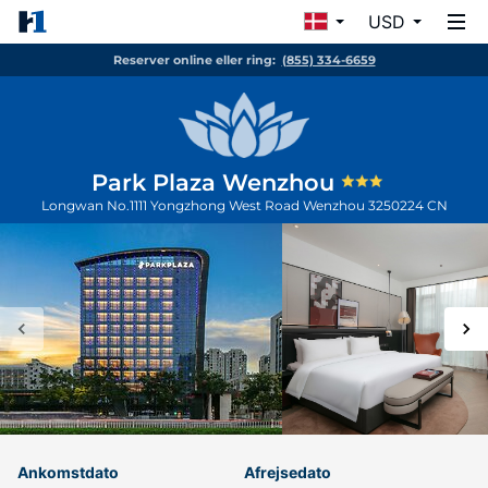
USD
Reserver online eller ring:
(855) 334-6659
Park Plaza Wenzhou
Longwan No.1111 Yongzhong West Road
Wenzhou
3250224
CN
Ankomstdato
Afrejsedato