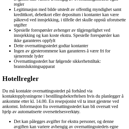
regler
Legitimasjon med bilde utstedt av offentlig myndighet samt
kredittkort, debetkort eller depositum i kontanter kan være
påkrevd ved innsjekking, i tilfelle det skulle oppstå uforutsette
utgifter
Spesielle forespørsler avhenger av tilgjengelighet ved
innsjekking og kan koste ekstra. Spesielle forespørsler kan
ikke garanteres oppfylt
Dette overnattingsstedet godtar kontanter
Ingen av gjesterommene kan garanteres å være fri for
sjenerende lyder
Overnattingsstedet har følgende sikkerhetstiltak:
brannslukningsapparat
Hotellregler
Du må kontakte overnattingsstedet på forhånd via
kontaktopplysningene i bestillingsbekreftelsen hvis du planlegger å
ankomme etter kl. 14.00. En resepsjonist vil ta imot gjestene ved
ankomst. Informasjon fra overnattingsstedet kan bli oversatt ved
hjelp av automatiserte oversettelsesverktøy.
Det kan pålegges avgifter for ekstra personer, og denne
avgiften kan variere avhengig av overnattingsstedets egne