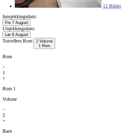
12 Bilder
Innsjekkingsdato:
Fre 7 August
Utsjekkingsdato:
Lør 8 August
Travellers
Rom
2 Voksne
1 Rom
Rom
−
1
+
Rom 1
Voksne
−
2
+
Barn