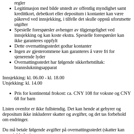
regler
Legitimasjon med bilde utstedt av offentlig myndighet samt
kredittkort, debetkort eller depositum i kontanter kan være
påkrevd ved innsjekking, i tilfelle det skulle oppstå uforutsette
utgifter
Spesielle forespørsler avhenger av tilgjengelighet ved
innsjekking og kan koste ekstra. Spesielle forespørsler kan
ikke garanteres oppfylt
Dette overnattingsstedet godtar kontanter
Ingen av gjesterommene kan garanteres å være fri for
sjenerende lyder
Overnattingsstedet har følgende sikkerhetstiltak:
brannslukningsapparat
Innsjekking: kl. 06.00 - kl. 18.00
Utsjekking: kl. 14.00
Pris for kontinental frokost: ca. CNY 108 for voksne og CNY
68 for barn
Listen ovenfor er ikke fullstendig. Det kan hende at gebyrer og
depositum ikke inkluderer skatter og avgifter, og det tas forbehold
om endringer.
Du må betale følgende avgifter på overnattingsstedet (skatter kan