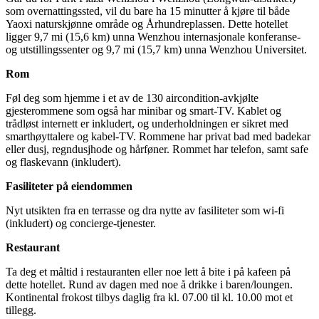
som overnattingssted, vil du bare ha 15 minutter å kjøre til både
Yaoxi naturskjønne område og Århundreplassen. Dette hotellet
ligger 9,7 mi (15,6 km) unna Wenzhou internasjonale konferanse-
og utstillingssenter og 9,7 mi (15,7 km) unna Wenzhou Universitet.
Rom
Føl deg som hjemme i et av de 130 aircondition-avkjølte
gjesterommene som også har minibar og smart-TV. Kablet og
trådløst internett er inkludert, og underholdningen er sikret med
smarthøyttalere og kabel-TV. Rommene har privat bad med badekar
eller dusj, regndusjhode og hårføner. Rommet har telefon, samt safe
og flaskevann (inkludert).
Fasiliteter på eiendommen
Nyt utsikten fra en terrasse og dra nytte av fasiliteter som wi-fi
(inkludert) og concierge-tjenester.
Restaurant
Ta deg et måltid i restauranten eller noe lett å bite i på kafeen på
dette hotellet. Rund av dagen med noe å drikke i baren/loungen.
Kontinental frokost tilbys daglig fra kl. 07.00 til kl. 10.00 mot et
tillegg.