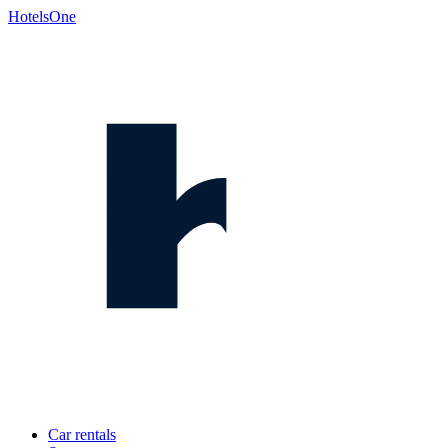
HotelsOne
Car rentals