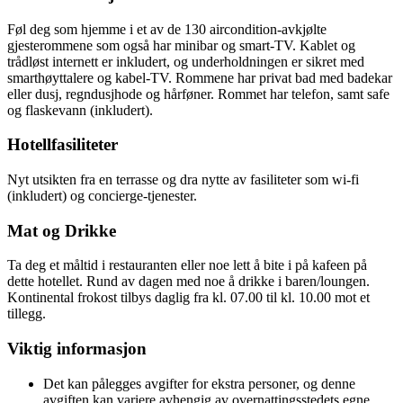
Føl deg som hjemme i et av de 130 aircondition-avkjølte
gjesterommene som også har minibar og smart-TV. Kablet og
trådløst internett er inkludert, og underholdningen er sikret med
smarthøyttalere og kabel-TV. Rommene har privat bad med badekar
eller dusj, regndusjhode og hårføner. Rommet har telefon, samt safe
og flaskevann (inkludert).
Hotellfasiliteter
Nyt utsikten fra en terrasse og dra nytte av fasiliteter som wi-fi
(inkludert) og concierge-tjenester.
Mat og Drikke
Ta deg et måltid i restauranten eller noe lett å bite i på kafeen på
dette hotellet. Rund av dagen med noe å drikke i baren/loungen.
Kontinental frokost tilbys daglig fra kl. 07.00 til kl. 10.00 mot et
tillegg.
Viktig informasjon
Det kan pålegges avgifter for ekstra personer, og denne
avgiften kan variere avhengig av overnattingsstedets egne