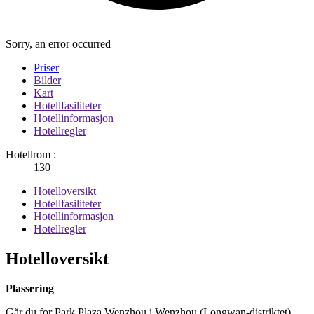
Sorry, an error occurred
Priser
Bilder
Kart
Hotellfasiliteter
Hotellinformasjon
Hotellregler
Hotellrom :
130
Hotelloversikt
Hotellfasiliteter
Hotellinformasjon
Hotellregler
Hotelloversikt
Plassering
Går du for Park Plaza Wenzhou i Wenzhou (Longwan-distriktet)