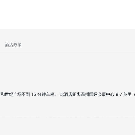
酒店政策
场不到 15 分钟车程。 此酒店距离温州国际会展中心 9.7 英里（15.6
定能在旅途中找到家的舒适。免费提供有线和无线上网；同时，智能音箱和
电话，以及保险箱和免费瓶装水。