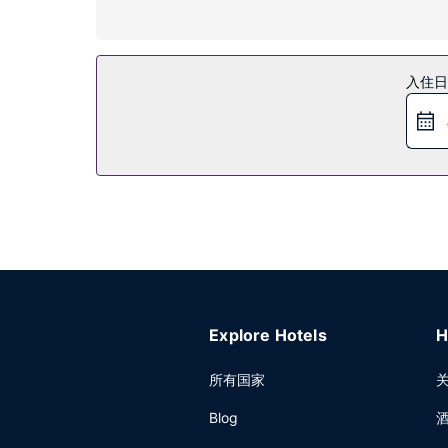
您可到露台欣赏美景，还可利用免费 WiFi和礼宾
餐厅
入住日
您可以到餐厅享用一顿美餐；也可去酒店的咖啡馆吃些点
其他设施
特色服务/设施包括免费高速有线上网、干洗/洗衣服
Explore Hotels
H
所有国家
Blog