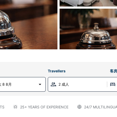
Travellers
客
 8 8月
2 成人
TS
25+ YEARS OF EXPERIENCE
24/7 MULTILINGU