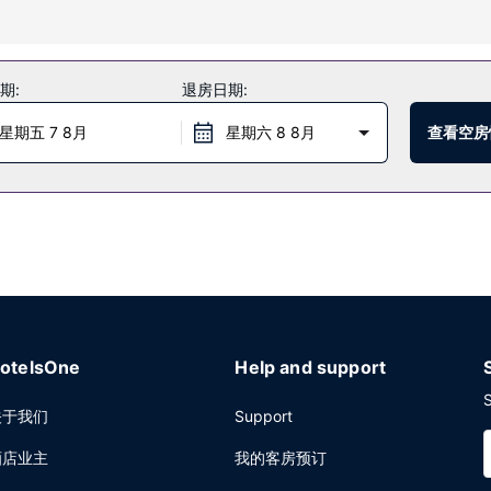
服务等服务和设施。
期:
退房日期:
心。在忙碌的一天后，不妨去酒吧/酒廊轻松一下。每天 07:00 至 10
星期五 7 8月
星期六 8 8月
查看空房
务和24 小时前台服务。
otelsOne
Help and support
S
关于我们
Support
酒店业主
我的客房预订