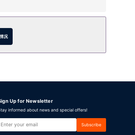
:00 提供收费的欧陆式早餐。
情况
Sign Up for Newsletter
tay informed about news and special offers!
Subscribe