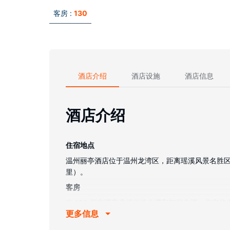
客房 :
130
酒店介绍
酒店设施
酒店信息
酒店介绍
住宿地点
温州丽亭酒店位于温州龙湾区，距离瑶溪风景名胜区和世纪广
里）。
客房
有 130 间空调客房提供迷你吧和智能电视；您
更多信息
浴室提供大花洒淋浴喷头和吹风机。便利设施包括
物业设施