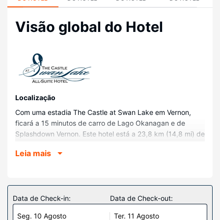
Visão global do Hotel
Localização
Com uma estadia The Castle at Swan Lake em Vernon,
ficará a 15 minutos de carro de Lago Okanagan e de
Splashdown Vernon. Este hotel está a 23,8 km (14,8 mi) de
Silver Star Mountain Resort e a 2,2 km (1,4 mi) de Swan
Leia mais
Lake.
Quartos
Os 44 quartos climatizados oferecem um televisor de ecrã
plano e lareiras. As unidades contam com uma varanda ou
Data de Check-in:
Data de Check-out:
pátio interior. As cozinhas vêm equipadas com um
Seg. 10 Agosto
Ter. 11 Agosto
frigorífico/congelador grande, uma placa de cozinha e um