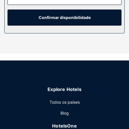
micro-ondas. O acesso à internet sem fios permite-lhe
estar sempre contactável. Ao final do dia, assista a uma
seleção de canais por cabo. As casas de banho dispõem
Confirmar disponibilidade
de uma combinação polibã/banheira, uma banheira de
imersão total e um chuveiro fixo.
Serviço do hotel
Se procura lazer e entretenimento, poderá contar com
uma banheira de hidromassagem e uma piscina exterior
sazonal. Entre as facilidades adicionais contam-se Wi-fi
grátis, um televisor no espaço comum e uma área para
piqueniques.
Restaurante
Explore Hotels
Para recarregar baterias, dirija-se ao restaurante dThe
Castle at Swan Lake.
Todos os países
Outros serviços
Blog
As principais comodidades incluem acesso à internet com
fios grátis, um business center e jornais grátis no lobby. Há
HotelsOne
estacionamento grátis no local.