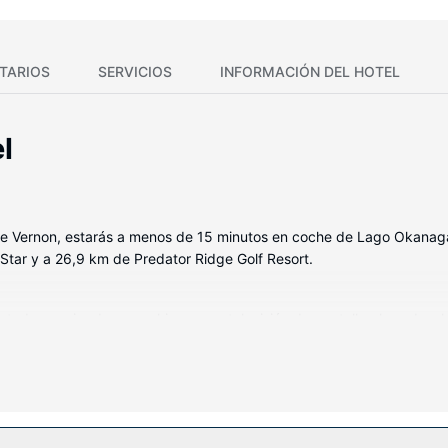
TARIOS
SERVICIOS
INFORMACIÓN DEL HOTEL
l
 de Vernon, estarás a menos de 15 minutos en coche de Lago Okanag
Star y a 26,9 km de Predator Ridge Golf Resort.
, todas equipadas con chimenea y televisión de pantalla plana. Las 
 grande, placa de cocina y microondas. La conexión wifi gratis te m
o de baño con ducha y bañera combinadas está provisto de bañera pro
luyen una bañera de hidromasaje y piscina al aire libre de temporada
a de pícnic.