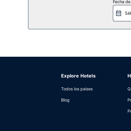
Fecha de
Restaurante
Sá
En The Castle at Swan Lake tienes un restaurante
Otros servicios
Tendrás conexión a Internet por cable gratis, un 
disponible.
Explore Hotels
H
Todos los paises
Q
Blog
P
P