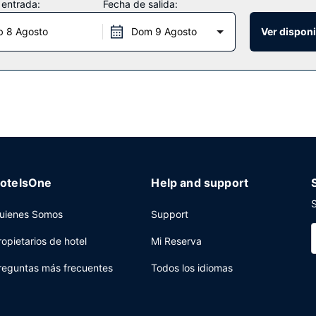
 entrada:
Fecha de salida:
b 8 Agosto
Dom 9 Agosto
Ver disponi
 a tu disposición para comer algo.
centro de negocios y periódicos gratuitos en el vestíbulo a tu dispos
otelsOne
Help and support
S
uienes Somos
Support
ropietarios de hotel
Mi Reserva
reguntas más frecuentes
Todos los idiomas