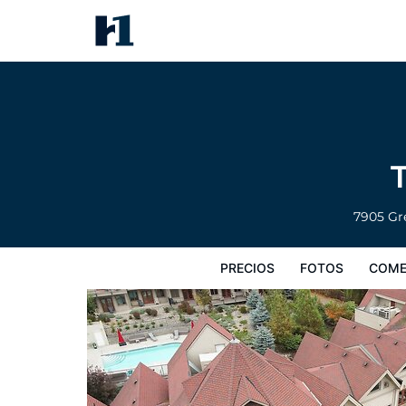
The Castle at Swan Lake
Precios
Fotos
Comentarios
Mapa
7905 G
PRECIOS
FOTOS
COME