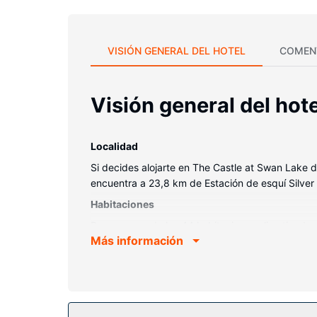
VISIÓN GENERAL DEL HOTEL
COMEN
Visión general del hote
Localidad
Si decides alojarte en The Castle at Swan Lake
encuentra a 23,8 km de Estación de esquí Silver 
Habitaciones
Reserva una de las 44 habitaciones climatizadas
Más información
cocina está equipada con frigorífico/congelador
podrás disfrutar de canales por cable. El cuart
Servicios hotel
Aprovecha las instalaciones recreativas, que inc
gratis, una televisión en la zona común y una zon