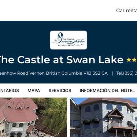
Car renta
Servicios
Información del hotel
Condiciones especiales
The Castle at Swan Lake
reenhow Road
Vernon
British Columbia
V1B 3S2
CA
Tel.
(855) 
NTARIOS
MAPA
SERVICIOS
INFORMACIÓN DEL HOTEL