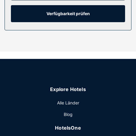
Herdplatte und Mikrowellen. Ein WLAN-Internetzugang
(kostenlos) ist ebenso verfügbar wie Kabelempfang. Die
Badezimmer mit Duschwannen verfügen über
Verfügbarkeit prüfen
Komfortbadewannen und Regenduschen.
Ausstattung der Anlage
Nutz das große Angebot an Freizeiteinrichtungen, wie zum
Beispiel: Whirlpool und Außenpool (je nach Saison
geöffnet). Zu den Highlights, die dieses Hotel bietet,
gehören zudem kostenloses WLAN, ein Fernseher im
öffentlichen Bereich und ein Picknickbereich.
Restaurant
The Castle at Swan Lake bietet seinen Gästen ein
Explore Hotels
Restaurant mit köstlichen Speisen.
Sonstige Einrichtungen
Alle Länder
Zum Angebot gehören ein kostenloser Internetzugang per
Blog
Kabel, ein Businesscenter und kostenlose Zeitungen in der
Lobby. Vor Ort gibt es Folgendes: Parken ohne Service
HotelsOne
(kostenlos).