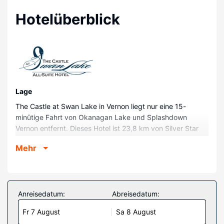
Hotelüberblick
Lage
The Castle at Swan Lake in Vernon liegt nur eine 15-
minütige Fahrt von Okanagan Lake und Splashdown
Vernon entfernt. Dieses Hotel ist 23,8 km von Silver Star
Mountain Resort und 26,9 km von Predator Ridge Golf
Mehr
Resort entfernt.
Zimmer
Fühl dich in einem der 44 klimatisierten Zimmer, die über
Kamine und einen Flachbildfernseher verfügen, wie zu
Anreisedatum:
Abreisedatum:
Hause. Die Zimmer haben eigene Balkone oder Patios. In
Fr 7 August
Sa 8 August
den Küchen finden sich große Kühlschränke/Gefrierfächer,