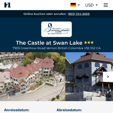
USD
Online buchen oder anrufen:
(855) 334-6659
The Castle at Swan Lake
7905 Greenhow Road
Vernon
British Columbia
V1B 3S2
CA
Anreisedatum:
Abreisedatum: