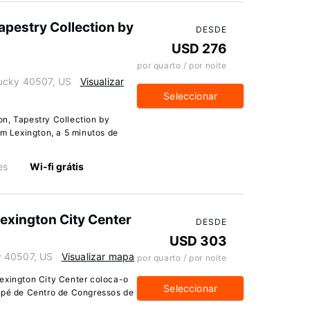
apestry Collection by
DESDE
USD 276
por quarto / por noite
tucky 40507, US
Visualizar
Seleccionar
n, Tapestry Collection by
em Lexington, a 5 minutos de
es
Wi-fi grátis
Lexington City Center
DESDE
USD 303
y 40507, US
Visualizar mapa
por quarto / por noite
exington City Center coloca-o
Seleccionar
a pé de Centro de Congressos de