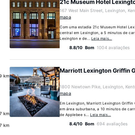
21c Museum Hotel Lexingt
167 West Main Street, Lexington, Ke
mapa
Com uma estadia 21c Museum Hotel Lexi
central em Lexington, a 5 minutos de ca
Lexington e de...
Leia mais…
8.8/10
Bom
1004 avaliações
Marriott Lexington Griffin 
9 km
1800 Newtown Pike, Lexington, Ken
mapa
Em Lexington, Marriott Lexington Griffin
em área suburbana, a 10 minutos de carr
7 km
de Applebee s...
Leia mais…
8.4/10
Bom
694 avaliações
7 km