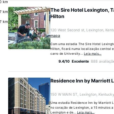
0 km
The Sire Hotel Lexington, T
7 km
Hilton
.7 km
120 West Second st, Lexington, Ken
mapa
Com uma estadia The Sire Hotel Lexingto
Hilton, ficará numa localização central 
carro de University...
Leia mais…
9.4/10
Excelente
888 avaliaçõ
Residence Inn by Marriott 
150 W MAIN ST, Lexington, Kentuck
Uma estadia Residence Inn by Marriott L
no coração de Lexington, a 15 minutos 
Lexington e de...
Leia mais…