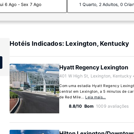
ui 6 Ago - Sex 7 Ago
1 Quarto, 2 Adultos, 0 Cria
Hotéis Indicados: Lexington, Kentucky
Hyatt Regency Lexington
401 W High St, Lexington, Kentucky
Com uma estadia Hyatt Regency Lexingto
central em Lexington, a 5 minutos de car
de Red Mile...
Leia mais…
8.8/10
Bom
1009 avaliações
Hilton Lexington/Downtow