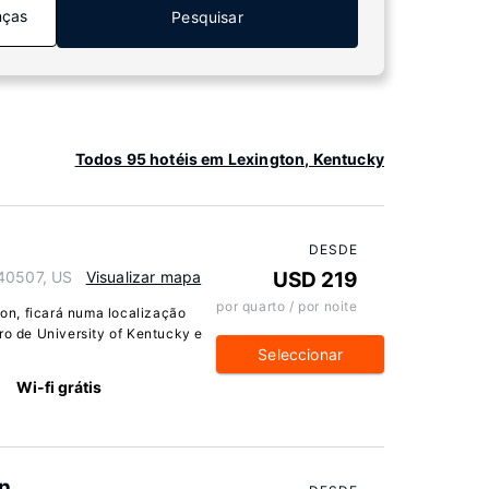
nças
Pesquisar
Todos 95 hotéis em Lexington, Kentucky
DESDE
 40507, US
Visualizar mapa
USD 219
por quarto / por noite
n, ficará numa localização
ro de University of Kentucky e
Seleccionar
Wi-fi grátis
n