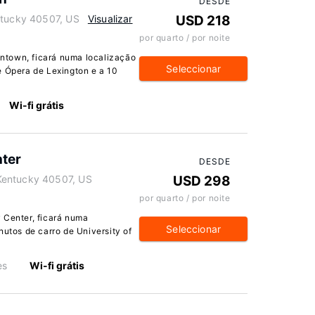
DESDE
ntucky 40507, US
Visualizar
USD 218
por quarto / por noite
ntown, ficará numa localização
Seleccionar
e Ópera de Lexington e a 10
Wi-fi grátis
nter
DESDE
Kentucky 40507, US
USD 298
por quarto / por noite
 Center, ficará numa
Seleccionar
nutos de carro de University of
es
Wi-fi grátis