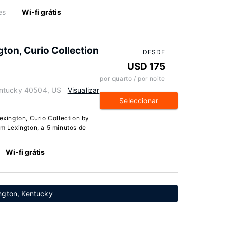
es
Wi-fi grátis
ton, Curio Collection
DESDE
USD 175
por quarto / por noite
entucky 40504, US
Visualizar
Seleccionar
ington, Curio Collection by
em Lexington, a 5 minutos de
Wi-fi grátis
ngton, Kentucky