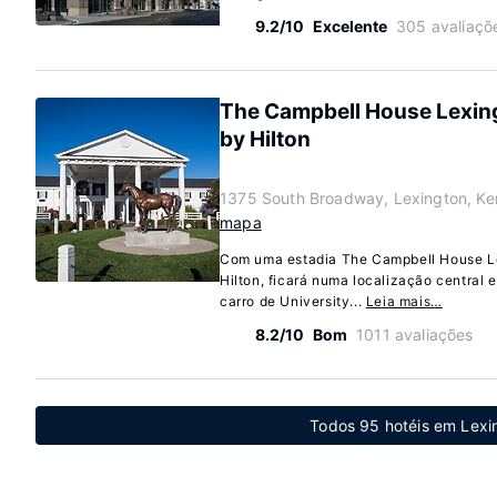
9.2/10
Excelente
305 avaliaçõ
The Campbell House Lexing
by Hilton
1375 South Broadway, Lexington, K
mapa
Com uma estadia The Campbell House Lex
Hilton, ficará numa localização central 
carro de University...
Leia mais…
8.2/10
Bom
1011 avaliações
Todos 95 hotéis em Lexi