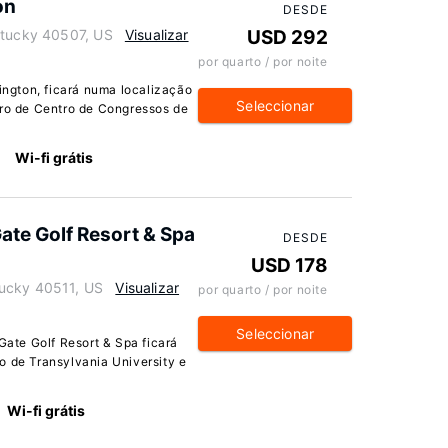
on
DESDE
ntucky 40507, US
Visualizar
USD 292
por quarto / por noite
ngton, ficará numa localização
Seleccionar
rro de Centro de Congressos de
Wi-fi grátis
Gate Golf Resort & Spa
DESDE
USD 178
tucky 40511, US
Visualizar
por quarto / por noite
Seleccionar
 Gate Golf Resort & Spa ficará
o de Transylvania University e
Wi-fi grátis