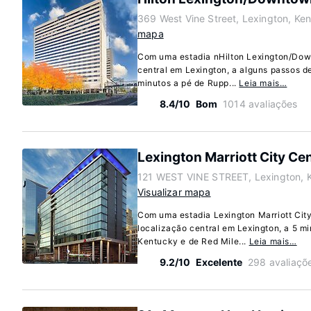
369 West Vine Street, Lexington, Ke
mapa
Com uma estadia nHilton Lexington/Dow
central em Lexington, a alguns passos d
minutos a pé de Rupp...
Leia mais…
8.4/10
Bom
1014 avaliações
Lexington Marriott City Ce
121 WEST VINE STREET, Lexington, 
Visualizar mapa
Com uma estadia Lexington Marriott City
localização central em Lexington, a 5 mi
Kentucky e de Red Mile...
Leia mais…
9.2/10
Excelente
298 avaliaçõ