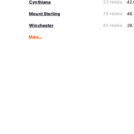
Cynthiana
33 Hotéis
42.
Mount Sterling
79 Hotéis
48.
Winchester
45 Hotéis
28
Mais…