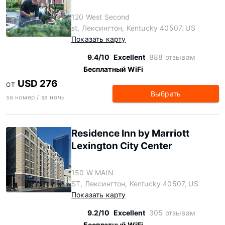
120 West Second
st, Лексингтон, Kentucky 40507, US
Показать карту
9.4/10
Excellent
888 отзывам
Бесплатный WiFi
USD 276
ОТ
Выбрать
за номер / за ночь
Residence Inn by Marriott
Lexington City Center
150 W MAIN
ST, Лексингтон, Kentucky 40507, US
Показать карту
9.2/10
Excellent
305 отзывам
Бесплатный WiFi