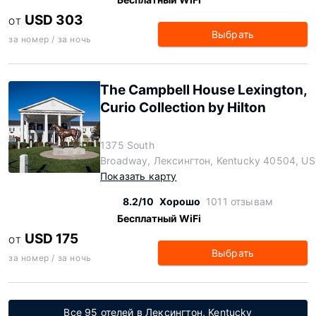
USD 303
ОТ
Выбрать
за номер / за ночь
The Campbell House Lexington,
Curio Collection by Hilton
1375 South
Broadway, Лексингтон, Kentucky 40504, US
Показать карту
8.2/10
Хорошо
1011 отзывам
Бесплатный WiFi
USD 175
ОТ
Выбрать
за номер / за ночь
Все 95 отелей в Лексингтон, Kentucky