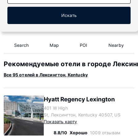
Искать
Search
Map
POI
Nearby
Рекомендуемые отели в городе Лексинг
Все 95 отелей в Лексингтон, Kentucky
Hyatt Regency Lexington
401 W High
St, Лексингтон, Kentucky 40507, US
Показать карту
8.8/10
Хорошо
1009 отзывам