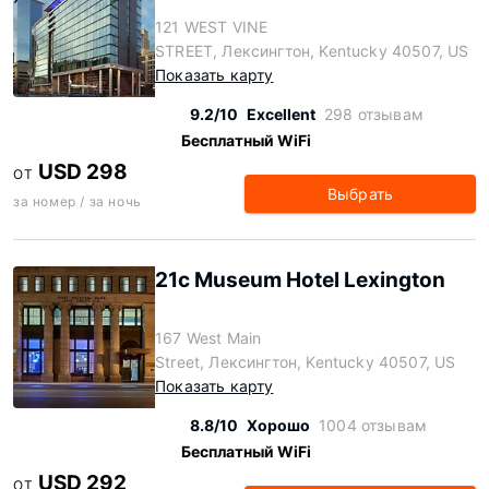
121 WEST VINE
STREET, Лексингтон, Kentucky 40507, US
Показать карту
9.2/10
Excellent
298 отзывам
Бесплатный WiFi
USD 298
ОТ
Выбрать
за номер / за ночь
21c Museum Hotel Lexington
167 West Main
Street, Лексингтон, Kentucky 40507, US
Показать карту
8.8/10
Хорошо
1004 отзывам
Бесплатный WiFi
USD 292
ОТ