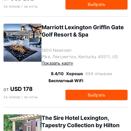
Выбрать
за номер / за ночь
Marriott Lexington Griffin Gate
Golf Resort & Spa
1800 Newtown
Pike, Лексингтон, Kentucky 40511, US
Показать карту
8.4/10
Хорошо
694 отзывам
Бесплатный WiFi
USD 178
ОТ
Выбрать
за номер / за ночь
The Sire Hotel Lexington,
Tapestry Collection by Hilton