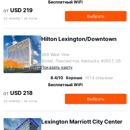
Бесплатный WiFi
USD 219
ОТ
Выбрать
за номер / за ночь
Hilton Lexington/Downtown
369 West Vine
Street, Лексингтон, Kentucky 40507, US
Показать карту
8.4/10
Хорошо
1014 отзывам
Бесплатный WiFi
USD 218
ОТ
Выбрать
за номер / за ночь
Lexington Marriott City Center