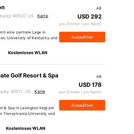
on
AB
ntucky 40507, US
Karte
USD 292
pro Zimmer / pro Nacht
ch eine zentrale Lage in
Auswählen
von: University of Kentucky und
Kostenloses WLAN
Gate Golf Resort & Spa
AB
USD 178
tucky 40511, US
Karte
pro Zimmer / pro Nacht
Auswählen
rt & Spa in Lexington liegt am
on Transylvania University und
Kostenloses WLAN