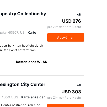
apestry Collection by
AB
USD 276
pro Zimmer / pro Nacht
tucky 40507, US
Karte
Auswählen
ction by Hilton besticht durch
inuten Fahrt entfernt von:
Kostenloses WLAN
Lexington City Center
AB
USD 303
y 40507, US
Karte anzeigen
pro Zimmer / pro Nacht
 Center besticht durch eine