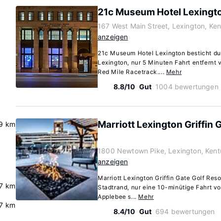
21c Museum Hotel Lexingt
167 West Main Street, Lexington, Ke
anzeigen
21c Museum Hotel Lexington besticht dur
Lexington, nur 5 Minuten Fahrt entfernt 
Red Mile Racetrack....
Mehr
8.8/10
Gut
1004 bewertungen
Marriott Lexington Griffin 
9 km
1800 Newtown Pike, Lexington, Ken
anzeigen
Marriott Lexington Griffin Gate Golf Reso
7 km
Stadtrand, nur eine 10-minütige Fahrt v
Applebee s...
Mehr
7 km
8.4/10
Gut
694 bewertungen