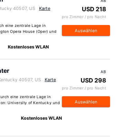
AB
ntucky 40507, US
Karte
USD 218
pro Zimmer / pro Nacht
h eine zentrale Lage in
Auswählen
ington Opera House (Oper) und
Kostenloses WLAN
nter
AB
Kentucky 40507, US
Karte
USD 298
pro Zimmer / pro Nacht
durch eine zentrale Lage in
Auswählen
von: University of Kentucky und
Kostenloses WLAN