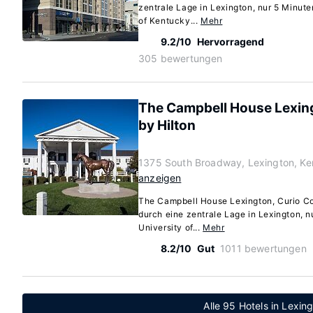
zentrale Lage in Lexington, nur 5 Minute
of Kentucky...
Mehr
9.2/10
Hervorragend
305 bewertungen
The Campbell House Lexing
by Hilton
1375 South Broadway, Lexington, K
anzeigen
The Campbell House Lexington, Curio Col
durch eine zentrale Lage in Lexington, n
University of...
Mehr
8.2/10
Gut
1011 bewertungen
Alle 95 Hotels in Lexin