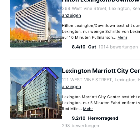
369 West Vine Street, Lexington, Ke
anzeigen
Hilton Lexington/Downtown besticht durc
Lexington, nur wenige Schritte von Lex
nur 10 Minuten Fußmarsch...
Mehr
8.4/10
Gut
1014 bewertungen
Lexington Marriott City Ce
121 WEST VINE STREET, Lexington, 
anzeigen
Lexington Marriott City Center besticht 
Lexington, nur 5 Minuten Fahrt entfernt 
Red Mile...
Mehr
9.2/10
Hervorragend
298 bewertungen