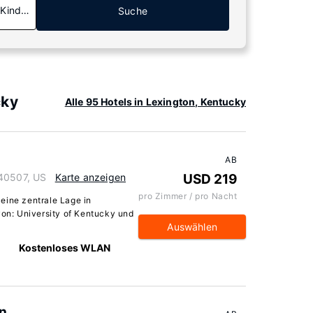
 Kinder
Suche
cky
Alle 95 Hotels in Lexington, Kentucky
AB
 40507, US
Karte anzeigen
USD 219
pro Zimmer / pro Nacht
eine zentrale Lage in
von: University of Kentucky und
Auswählen
Kostenloses WLAN
n