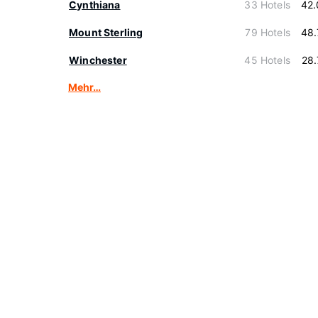
Cynthiana
33 Hotels
42.
Mount Sterling
79 Hotels
48.
Winchester
45 Hotels
28
Mehr…