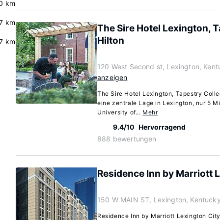
0 km
7 km
The Sire Hotel Lexington, T
Hilton
.7 km
120 West Second st, Lexington, Ken
anzeigen
The Sire Hotel Lexington, Tapestry Colle
eine zentrale Lage in Lexington, nur 5 M
University of...
Mehr
9.4/10
Hervorragend
888 bewertungen
Residence Inn by Marriott 
150 W MAIN ST, Lexington, Kentuck
Residence Inn by Marriott Lexington City