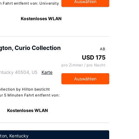
Auswählen
n Fahrt entfernt von: University
Kostenloses WLAN
ton, Curio Collection
AB
USD 175
pro Zimmer / pro Nacht
entucky 40504, US
Karte
Auswählen
lection by Hilton besticht
ur 5 Minuten Fahrt entfernt von:
Kostenloses WLAN
gton, Kentucky