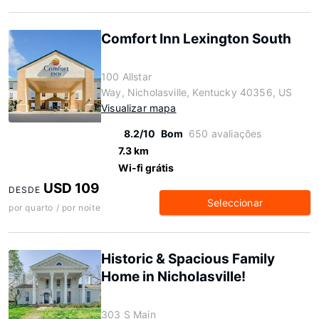
Comfort Inn Lexington South
100 Allstar
Way, Nicholasville, Kentucky 40356, US
Visualizar mapa
8.2/10
Bom
650 avaliações
7.3 km
Wi-fi grátis
USD 109
DESDE
Seleccionar
por quarto / por noite
Historic & Spacious Family
Home in Nicholasville!
303 S Main