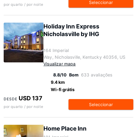
Seleccionar
por quarto / por noite
Holiday Inn Express
Nicholasville by IHG
164 Imperial
Way, Nicholasville, Kentucky 40356, US
Visualizar mapa
8.8/10
Bom
633 avaliações
9.4 km
Wi-fi grátis
USD 137
DESDE
Seleccionar
por quarto / por noite
Home Place Inn