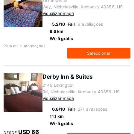
181 Imperial
Way, Nicholasville, Kentucky 40356, US
Visualizar mapa
5.2/10
Fair
9 avaliações
9.6 km
Wi-fi grátis
Para mais informações:
Seleccionar
Derby Inn & Suites
2149 Lexington
Rd, Nicholasville, Kentucky 40356, US
Visualizar mapa
6.8/10
Fair
271 avaliações
11.1 km
Wi-fi grátis
USD 66
DESDE