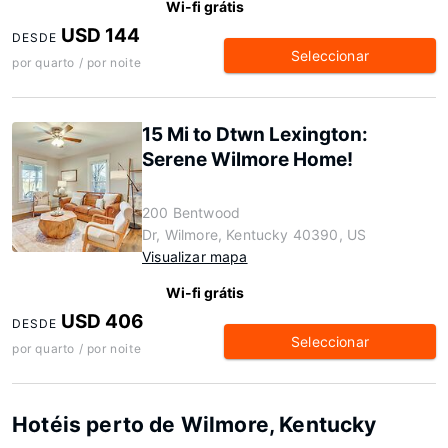
Wi-fi grátis
USD 144
DESDE
Seleccionar
por quarto / por noite
15 Mi to Dtwn Lexington:
Serene Wilmore Home!
200 Bentwood
Dr, Wilmore, Kentucky 40390, US
Visualizar mapa
Wi-fi grátis
USD 406
DESDE
Seleccionar
por quarto / por noite
Hotéis perto de Wilmore, Kentucky