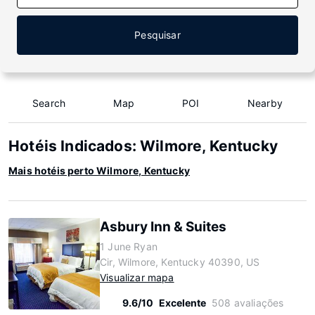
Pesquisar
Search
Map
POI
Nearby
Hotéis Indicados: Wilmore, Kentucky
Mais hotéis perto Wilmore, Kentucky
Asbury Inn & Suites
1 June Ryan
Cir, Wilmore, Kentucky 40390, US
Visualizar mapa
9.6/10
Excelente
508 avaliações