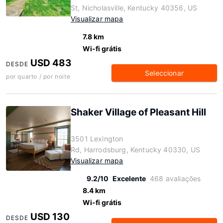
St, Nicholasville, Kentucky 40356, US
Visualizar mapa
7.8 km
Wi-fi grátis
USD 483
DESDE
Seleccionar
por quarto / por noite
Shaker Village of Pleasant Hill
3501 Lexington
Rd, Harrodsburg, Kentucky 40330, US
Visualizar mapa
9.2/10
Excelente
468 avaliações
8.4 km
Wi-fi grátis
USD 130
DESDE