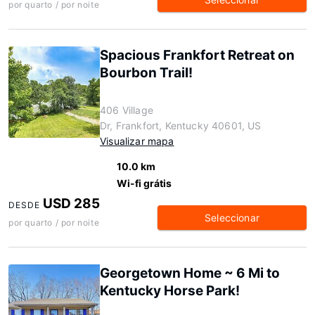
por quarto / por noite
Spacious Frankfort Retreat on
Bourbon Trail!
406 Village
Dr, Frankfort, Kentucky 40601, US
Visualizar mapa
10.0 km
Wi-fi grátis
USD 285
DESDE
Seleccionar
por quarto / por noite
Georgetown Home ~ 6 Mi to
Kentucky Horse Park!