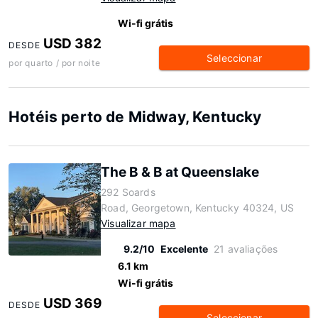
Wi-fi grátis
USD 382
DESDE
Seleccionar
por quarto / por noite
Hotéis perto de Midway, Kentucky
The B & B at Queenslake
292 Soards
Road, Georgetown, Kentucky 40324, US
Visualizar mapa
9.2/10
Excelente
21 avaliações
6.1 km
Wi-fi grátis
USD 369
DESDE
Seleccionar