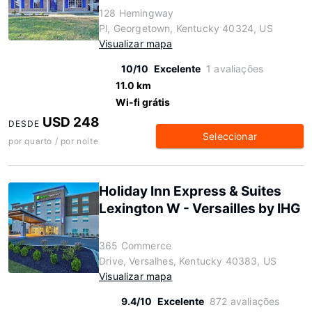
128 Hemingway
Pl, Georgetown, Kentucky 40324, US
Visualizar mapa
10/10
Excelente
1 avaliações
11.0 km
Wi-fi grátis
USD 248
DESDE
Seleccionar
por quarto / por noite
Holiday Inn Express & Suites
Lexington W - Versailles by IHG
365 Commerce
Drive, Versalhes, Kentucky 40383, US
Visualizar mapa
9.4/10
Excelente
872 avaliações