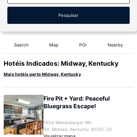
Pesquisar
Search
Map
POI
Nearby
Hotéis Indicados: Midway, Kentucky
Mais hotéis perto Midway, Kentucky
Fire Pit + Yard: Peaceful
Bluegrass Escape!
1654 Weisenberger Mill
Rd, Midway, Kentucky 40347, US
Visualizar mapa