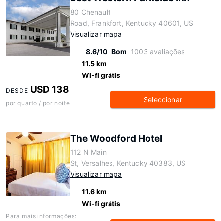
80 Chenault
Road, Frankfort, Kentucky 40601, US
Visualizar mapa
8.6/10
Bom
1003 avaliações
11.5 km
Wi-fi grátis
USD 138
DESDE
Seleccionar
por quarto / por noite
The Woodford Hotel
112 N Main
St, Versalhes, Kentucky 40383, US
Visualizar mapa
11.6 km
Wi-fi grátis
Para mais informações: