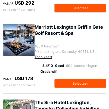
USD 292
VANAF
Selecteer
per kamer / per nacht
Marriott Lexington Griffin Gate
Golf Resort & Spa
1800 Newtown
Pike, Lexington, Kentucky 40511, US
Toon kaart
8.4/10
Goed
694 beoordelingen
Gratis wifi
USD 178
VANAF
Selecteer
per kamer / per nacht
The Sire Hotel Lexington,
Tapestry Collection by Hilton