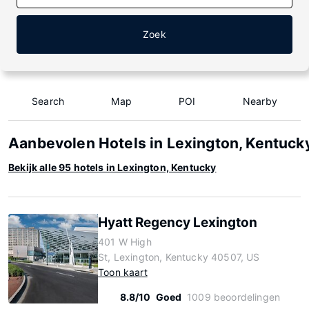
Zoek
Search
Map
POI
Nearby
Aanbevolen Hotels in Lexington, Kentuck
Bekijk alle 95 hotels in Lexington, Kentucky
Hyatt Regency Lexington
401 W High
St, Lexington, Kentucky 40507, US
Toon kaart
8.8/10
Goed
1009 beoordelingen