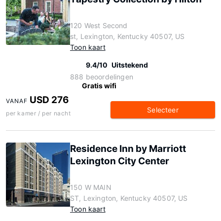
120 West Second
st, Lexington, Kentucky 40507, US
Toon kaart
9.4/10
Uitstekend
888 beoordelingen
Gratis wifi
USD 276
VANAF
Selecteer
per kamer / per nacht
Residence Inn by Marriott
Lexington City Center
150 W MAIN
ST, Lexington, Kentucky 40507, US
Toon kaart