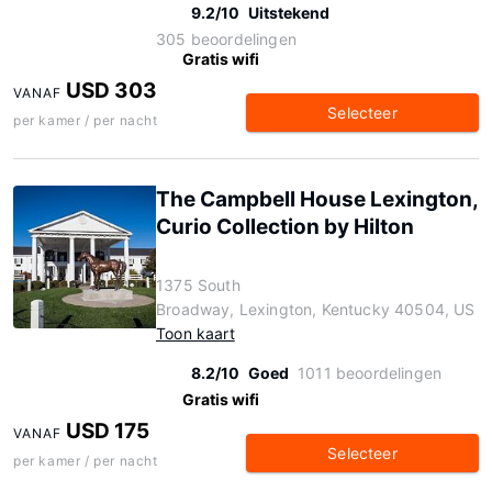
9.2/10
Uitstekend
305 beoordelingen
Gratis wifi
USD 303
VANAF
Selecteer
per kamer / per nacht
The Campbell House Lexington,
Curio Collection by Hilton
1375 South
Broadway, Lexington, Kentucky 40504, US
Toon kaart
8.2/10
Goed
1011 beoordelingen
Gratis wifi
USD 175
VANAF
Selecteer
per kamer / per nacht