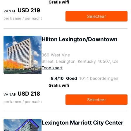
Gratis wifi
USD 219
VANAF
Selecteer
per kamer / per nacht
Hilton Lexington/Downtown
369 West Vine
Street, Lexington, Kentucky 40507, US
Toon kaart
8.4/10
Goed
1014 beoordelingen
Gratis wifi
USD 218
VANAF
Selecteer
per kamer / per nacht
Lexington Marriott City Center