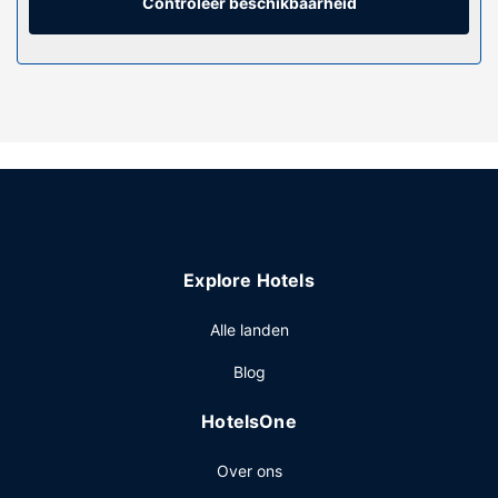
Controleer beschikbaarheid
Geniet van een 24-uurs fitnesscentrum of profiteer van
gratis wifi.
Restaurant
Geniet van een maaltijd in het restaurant of blijf op je
kamer en profiteer in dit hotel van de roomservice
(beperkte tijden). Op werkdagen wordt er gratis een
ontbijtbuffet geserveerd van 07.00 uur tot 10.30 uur en in
het weekend is dit beschikbaar van 07.00 uur tot 11.00
uur.
Overige voorzieningen
Explore Hotels
Enkele van de voorzieningen zijn een 24-uurs
businesscentrum, een stomerij/wasserijservice en een 24-
Alle landen
uurs receptie. Ter plaatse heb je gratis parkeerplaatsen.
Blog
HotelsOne
Over ons