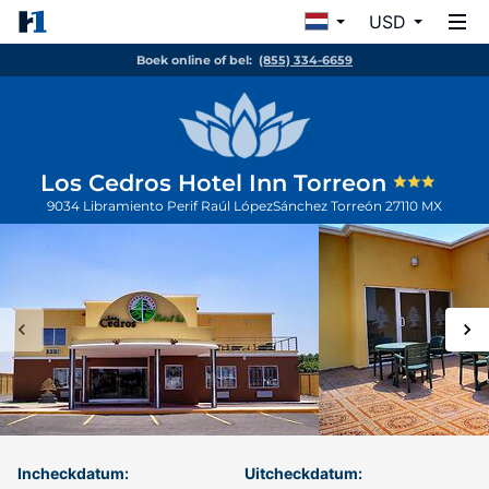
USD
Boek online of bel:
(855) 334-6659
Los Cedros Hotel Inn Torreon
9034 Libramiento Perif Raúl LópezSánchez
Torreón
27110
MX
Incheckdatum:
Uitcheckdatum: