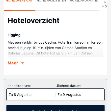
HOTELOVERZICHT
HOTELFACILITEITEN
HOTELINFORMATIE
HET
HOTE
Hoteloverzicht
Ligging
Met een verblijf bij Los Cedros Hotel Inn Torreon in Torreón
bevind je je op 10 min. rijden van Corona Stadion en
Galerías Laguna. Dit hotel ligt op 3,5 km van Coliseo
Centenario Torreón en op 3,5 km van Torreón
Meer
Congrescentrum.
Kamers
Doe of je thuis bent in één van de 82 klimaatgeregelde
kamers. Er is gratis wifi op de kamer als je op het internet
Incheckdatum:
Uitcheckdatum:
wilt surfen. Badkamers hebben een bad of douche en
Za 8 Augustus
Zo 9 Augustus
haardrogers. Voorzieningen zijn bijvoorbeeld een kluis, een
bureau en een telefoon met gratis lokale gesprekken.
Algemene voorziening