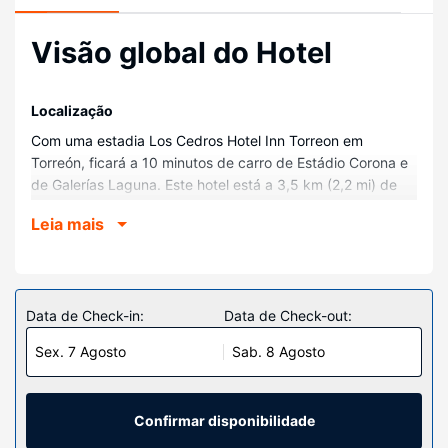
Visão global do Hotel
Localização
Com uma estadia Los Cedros Hotel Inn Torreon em
Torreón, ficará a 10 minutos de carro de Estádio Corona e
de Galerías Laguna. Este hotel está a 3,5 km (2,2 mi) de
Coliseu Centenário de Torreón e a 3,5 km (2,2 mi) de
Leia mais
Centro de Convenções de Torreón.
Quartos
Sinta-se em casa num dos 82 quartos com ar
condicionado, Mantenha-se em contacto graças à internet
Data de Check-in:
Data de Check-out:
sem fios. As casas de banho estão equipadas com uma
Sex. 7 Agosto
Sab. 8 Agosto
banheira ou um polibã e secadores de cabelo. As
comodidades incluem ainda cofres e secretárias, além de
telefone com chamadas locais grátis.
Confirmar disponibilidade
Serviço do hotel