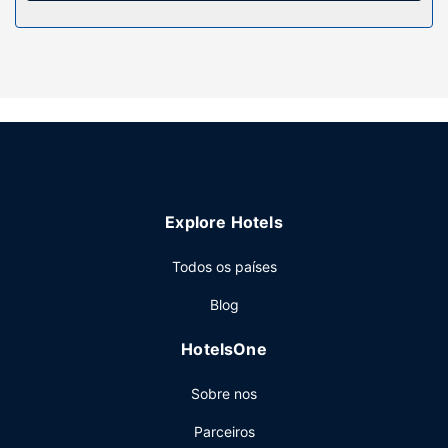
Não perca as várias atividades recreativas e de
entretimento ao seu dispor, incluindo uma sala de fitness
aberta 24 horas. O espaço oferece ainda Wi-fi grátis.
Restaurante
Comece as suas manhãs da melhor forma com um
pequeno-almoço buffet grátis, servido durante a semana
entre as 7:00 e as 10:30 e aos fins de semana entre as
7:00 e as 11:00.
Outros serviços
Explore Hotels
As principais comodidades incluem um business center
aberto 24 horas, um serviço de limpeza a seco e uma
Todos os países
receção aberta 24 horas. Há estacionamento grátis no
Blog
local.
HotelsOne
Sobre nos
Parceiros