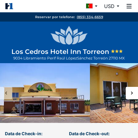
USD
Reservar por telefone:
(855) 334-6659
Los Cedros Hotel Inn Torreon
9034 Libramiento Perif Raúl LópezSánchez
Torreón
27110
MX
Data de Check-in:
Data de Check-out: