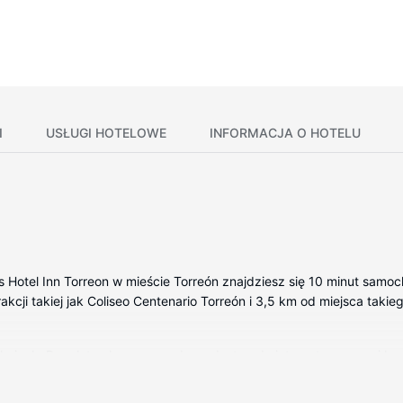
I
USŁUGI HOTELOWE
INFORMACJA O HOTELU
 Hotel Inn Torreon w mieście Torreón znajdziesz się 10 minut samoch
rakcji takiej jak Coliseo Centenario Torreón i 3,5 km od miejsca tak
kojach. Bezpłatny bezprzewodowy dostęp do internetu zapewni łąc
 obejmują sejfy i biurka oraz telefon (bezpłatne połączenia telefoni