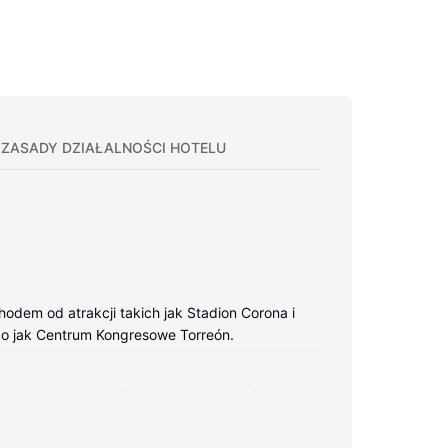
ZASADY DZIAŁALNOŚCI HOTELU
odem od atrakcji takich jak Stadion Corona i
iego jak Centrum Kongresowe Torreón.
zność ze światem. Wyposażenie łazienki: wanny
czne miejscowe).