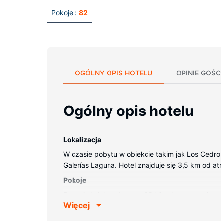
Pokoje :
82
OGÓLNY OPIS HOTELU
OPINIE GOŚC
Ogólny opis hotelu
Lokalizacja
W czasie pobytu w obiekcie takim jak Los Cedros
Galerías Laguna. Hotel znajduje się 3,5 km od at
Pokoje
Poczuj się jak w domu w 82 klimatyzowanych po
Więcej
lub prysznice i suszarki do włosów. Udogodnienia
Udogodnienia w obiekcie