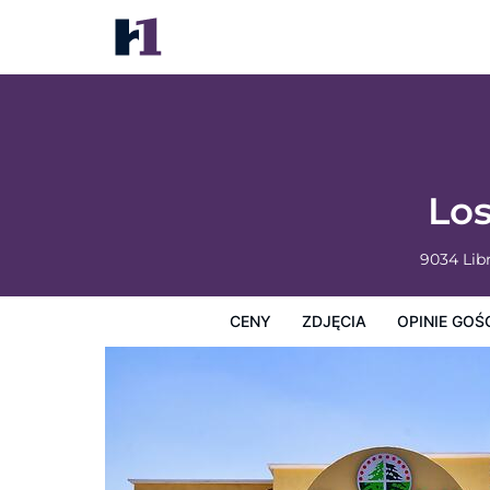
Los Cedros Hotel Inn Torreon
Ceny
Zdjęcia
Opinie Gości
Mapę
Usługi Hotel
Los
9034 Lib
CENY
ZDJĘCIA
OPINIE GOŚ