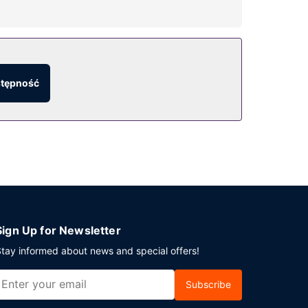
bezprzewodowy dostęp do internetu.
 Bezpłatne śniadanie w formie bufetu jest
stępność
ogodnienia na miejscu to bezpłatne parkowanie
Sign Up for Newsletter
tay informed about news and special offers!
Subscribe