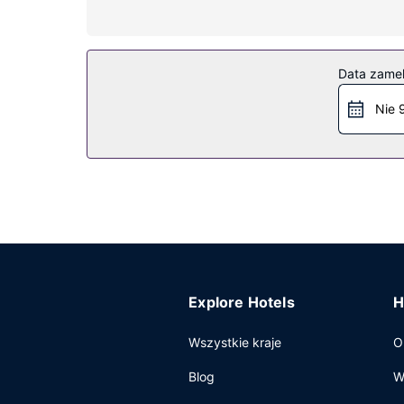
Udogodnienia rekreacyjne to całodobowe centrum
Restauracja
Data zame
W obiekcie takim jak hotel do dyspozycji gości 
serwowane w dni powszednie od 7 do 10:30, a 
Nie 
Pozostałe udogodnienia
Udogodnienia biznesowe to całodobowe centrum 
samodzielne.
Explore Hotels
H
Wszystkie kraje
O
Blog
W