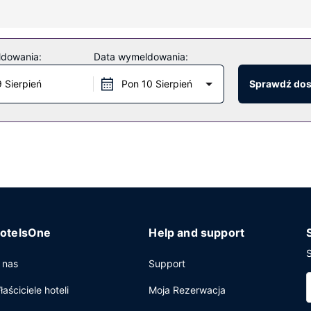
 fitness. Dostępne są również takie udogodnienia, jak bezpłatny 
ldowania:
Data wymeldowania:
są restauracja, a także obsługa pokojowa (w określonych godzinach).
w weekendy od 7 do 11.
9 Sierpień
Pon 10 Sierpień
Sprawdź do
biznesowe, usługi pralni chemicznej oraz recepcja całodobowa. Ud
otelsOne
Help and support
S
 nas
Support
łaściciele hoteli
Moja Rezerwacja