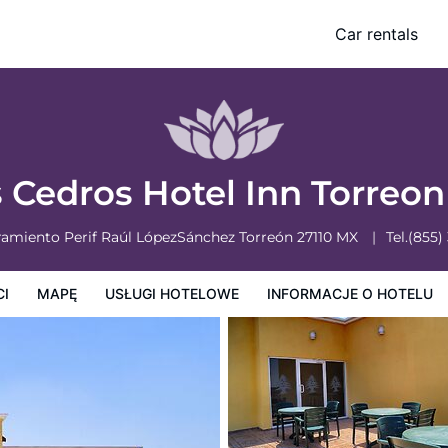
Car rentals
owe
Informacje o hotelu
Zasady działalności hotelu
 Cedros Hotel Inn Torreo
ramiento Perif Raúl LópezSánchez
Torreón
27110
MX
Tel.
(855)
CI
MAPĘ
USŁUGI HOTELOWE
INFORMACJE O HOTELU