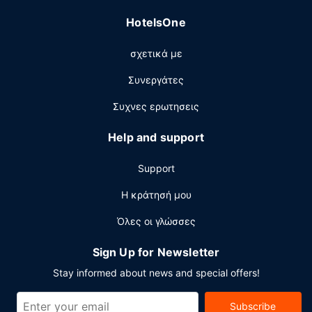
Άλλες παροχές
HotelsOne
Στις σημαντικές παροχές περιλαμβάνονται δωρεάν
σχετικά με
ενσύρματη πρόσβαση στο ίντερνετ, ένα επιχειρηματικό
κέντρο και ρεσεψιόν όλο το 24ωρο. Στους χώρους μας
Συνεργάτες
θα βρείτε δωρεάν στάθμευση χωρίς παρκαδόρο.
Συχνες ερωτησεις
Help and support
Support
Η κράτησή μου
Όλες οι γλώσσες
Sign Up for Newsletter
Stay informed about news and special offers!
Subscribe