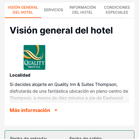
VISIÓN GENERAL
INFORMACIÓN
CONDICIONES
SERVICIOS
DEL HOTEL
DEL HOTEL
ESPECIALES
Visión general del hotel
Localidad
Si decides alojarte en Quality Inn & Suites Thompson,
disfrutarás de una fantástica ubicación en pleno centro de
Thompson, a menos de diez minutos a pie de Eastwood
Park y North Centre Mall. Además, este hotel se encuentra
Más información
a 1,1 km de Plaza y a 1,2 km de Thompson Public Library.
Habitaciones
Reserva una de las 70 habitaciones con cocina básica,
frigorífico y microondas, y disfruta de una estancia
Fecha de entrada:
Fecha de salida: