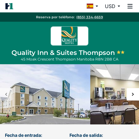
USD
Reserva por teléfono:
(855) 334-6659
Quality Inn & Suites Thompson
45 Moak Crescent
Thompson
Manitoba
R8N 2B8
CA
Fecha de entrada:
Fecha de salida: