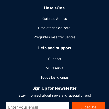
Tendrás conexión a Internet por cable gratis, un centro de
HotelsOne
negocios y un servicio de recepción las 24 horas a tu
disposición. Hay un aparcamiento sin asistencia gratuito
Quienes Somos
disponible.
Propietarios de hotel
Preguntas más frecuentes
Help and support
Support
Mi Reserva
Todos los idiomas
Sign Up for Newsletter
Stay informed about news and special offers!
Subscribe