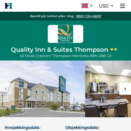
USD
Bestill på nettet eller ring:
(855) 334-6659
Quality Inn & Suites Thompson
45 Moak Crescent
Thompson
Manitoba
R8N 2B8
CA
Innsjekkingsdato:
Utsjekkingsdato: