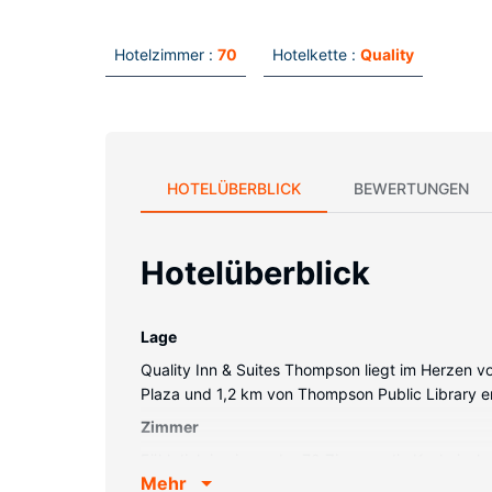
Hotelzimmer :
70
Hotelkette :
Quality
HOTELÜBERBLICK
BEWERTUNGEN
Hotelüberblick
Lage
Quality Inn & Suites Thompson liegt im Herzen v
Plaza und 1,2 km von Thompson Public Library en
Zimmer
Fühl dich in einem der 70 Zimmer, die Kochnisch
Mehr
ausgestattet. Plasmafernseher mit Kabelempfang