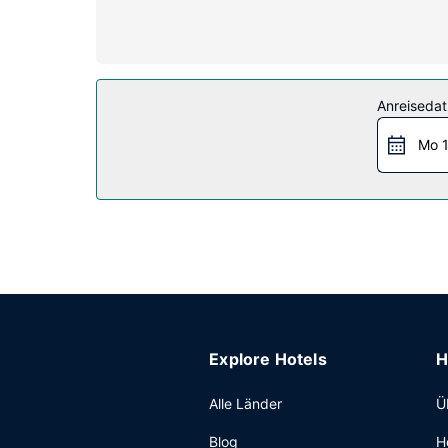
gehören Safes und Schreibtische sowie Telefone
Ausstattung der Anlage
Für deine Freizeit steht Folgendes zur Verfügu
Grillmöglichkeiten und einen Bankettsaal bietet d
Anreiseda
Restaurant
Mo 1
Ein inbegriffenes Frühstücksbuffet wird unter
Sonstige Einrichtungen
Zum Angebot gehören ein kostenloser Internetzug
ohne Service (kostenlos).
Explore Hotels
H
Alle Länder
Ü
Blog
H