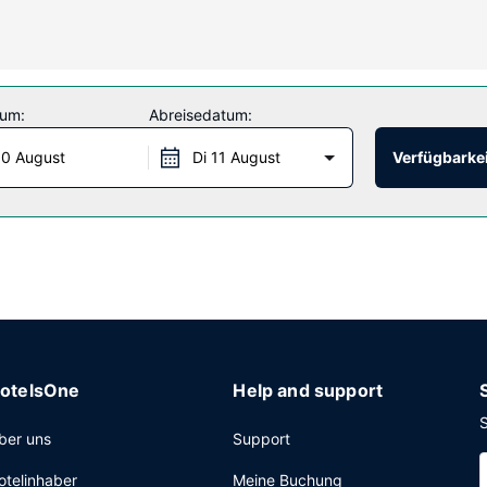
, mit denen du kostenlose Ortsgespräche führen kannst.
ng: Fitnessmöglichkeiten, kostenloses WLAN und Unterstützung bei d
ieses Hotel.
tum:
Abreisedatum:
0 August
Di 11 August
Verfügbarkei
 der Woche von 06:00 Uhr bis 09:00 Uhr und am Wochenende von 06:0
ang per Kabel, ein Businesscenter und eine rund um die Uhr besetzt
otelsOne
Help and support
S
ber uns
Support
otelinhaber
Meine Buchung