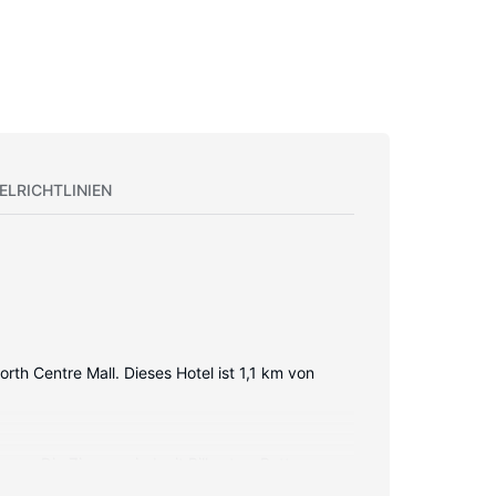
ELRICHTLINIEN
th Centre Mall. Dieses Hotel ist 1,1 km von
ause. Die Zimmer sind mit Pillowtop-Betten
g per Kabel (kostenlos). Zur Austattung