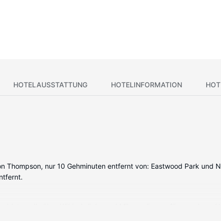
HOTELAUSSTATTUNG
HOTELINFORMATION
HOT
on Thompson, nur 10 Gehminuten entfernt von: Eastwood Park und Nor
tfernt.
en bieten, die über Kühlschränke und Mikrowellen verfügen, wie zu H
 garantieren Unterhaltung und es gibt außerdem einen Internetzugan