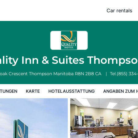
Car rentals
Hotelausstattung
Angaben zum Hotel
Hotelrichtlinien
lity Inn & Suites Thomps
oak Crescent
Thompson
Manitoba
R8N 2B8
CA
Tel.
(855) 334
TUNGEN
KARTE
HOTELAUSSTATTUNG
ANGABEN ZUM 