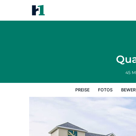
Quality Inn & Suites Thompson
Preise
Fotos
Bewertungen
Karte
Qua
45 M
PREISE
FOTOS
BEWER