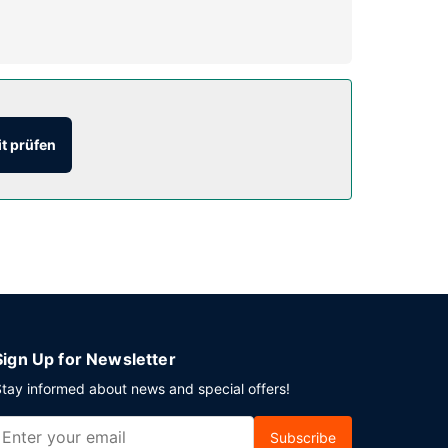
er Tourenplanung/beim Ticketerwerb. Auch
t prüfen
0 Uhr bis 10:00 Uhr angeboten.
e Rezeption. Vor Ort gibt es Folgendes: Parken
Sign Up for Newsletter
tay informed about news and special offers!
Subscribe