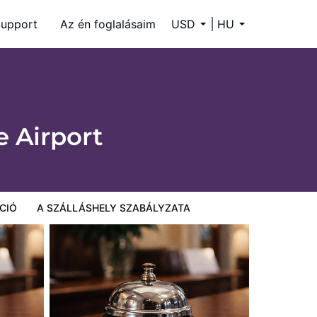
upport
Az én foglalásaim
USD
HU
e Airport
CIÓ
A SZÁLLÁSHELY SZABÁLYZATA