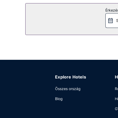
A szálláshely kínálta egyéb szolgáltatások és lé
Étterem
Érkezés
Guesthouse near Charles De Gaulle Airport vendég
S
Egyéb felszereltség
A szálláshelyen gyorsított bejelentkezési lehető
Explore Hotels
H
Összes ország
R
Blog
H
G