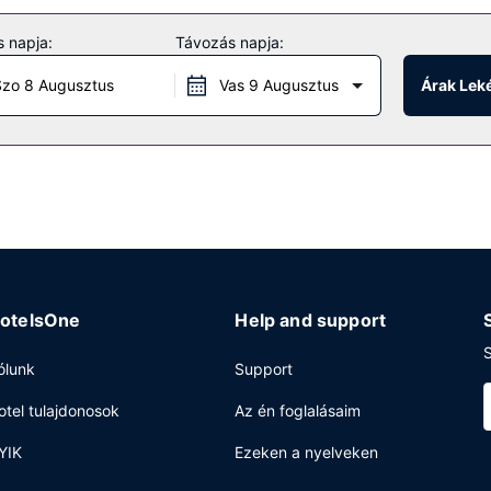
tesítmények közé tartozik ingyenes wifihozzáférés és közös használa
 napja:
Távozás napja:
ei a helyi étterem kínálatából falatozhatnak.
zo 8 Augusztus
Vas 9 Augusztus
Árak Lek
ség és több nyelven beszélő személyzet is igénybe vehető.
otelsOne
Help and support
S
ólunk
Support
otel tulajdonosok
Az én foglalásaim
YIK
Ezeken a nyelveken