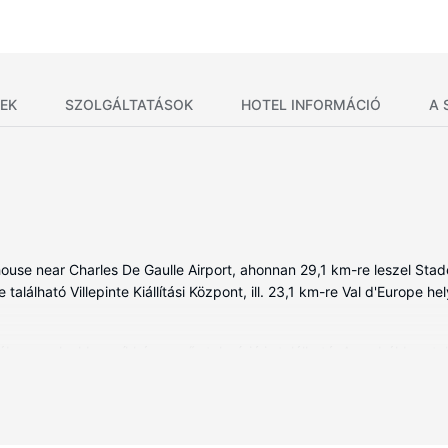
EK
SZOLGÁLTATÁSOK
HOTEL INFORMÁCIÓ
A 
thouse near Charles De Gaulle Airport, ahonnan 29,1 km-re leszel St
található Villepinte Kiállítási Központ, ill. 23,1 km-re Val d'Europe hel
en, melyekben síkképernyős televízió is található. A szobákban tal
Valamennyi fürdőszobában van zuhanyzó. A kényelmi felszerelések és 