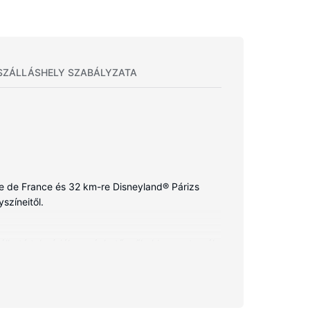
SZÁLLÁSHELY SZABÁLYZATA
ade de France és 32 km-re Disneyland® Párizs
yszíneitől.
álható televíziókon nézhető műholdas csatornák
szolgáltatások közé tartozik íróasztal és külön