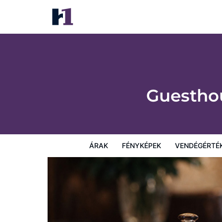
Guesthouse near Charles De Gaulle Airpor
Árak
Fényképek
Vendégértékelések
Térkép
Sz
Guesthou
ÁRAK
FÉNYKÉPEK
VENDÉGÉRTÉ