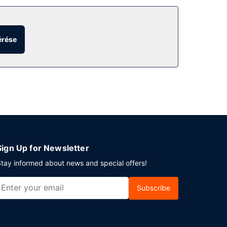
tú nappali.
érése
Sign Up for Newsletter
tay informed about news and special offers!
Subscribe