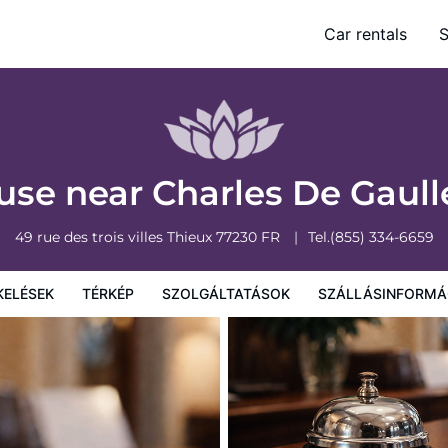
t
Car rentals
S
olgáltatások
Szállásinformáció
A szálláshely szabályzata
se near Charles De Gaull
49 rue des trois villes
Thieux
77230
FR
Tel.
(855) 334-6659
KELÉSEK
TÉRKÉP
SZOLGÁLTATÁSOK
SZÁLLÁSINFORMÁ