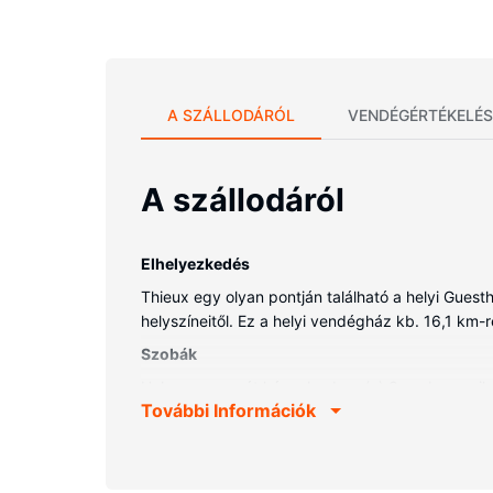
A SZÁLLODÁRÓL
VENDÉGÉRTÉKELÉS
A szállodáról
Elhelyezkedés
Thieux egy olyan pontján található a helyi Gues
helyszíneitől. Ez a helyi vendégház kb. 16,1 km-re 
Szobák
Helyezze magát kényelembe a(z) 3 szoba egyikéb
További Információk
kínálata a vendégek kikapcsolódását szolgálja. 
nappali.
Az ingatlanhoz tartozó felszereltség