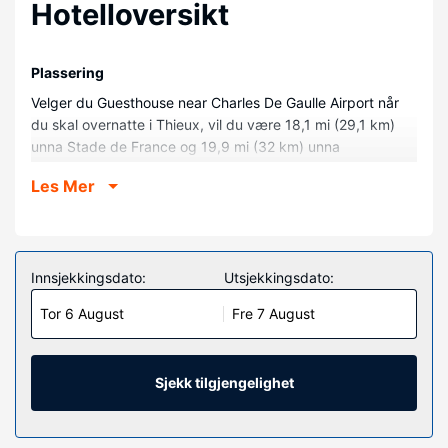
Hotelloversikt
Plassering
Velger du Guesthouse near Charles De Gaulle Airport når
du skal overnatte i Thieux, vil du være 18,1 mi (29,1 km)
unna Stade de France og 19,9 mi (32 km) unna
Disneyland® Paris. Dette gjestehuset ligger 10 mi (16,1 km)
Les Mer
unna Villepinte utstillingssenter og 14,3 mi (23,1 km) unna
Val d'Europe.
Rom
Overnatt i et av de 3 gjesterommene, som har Flatskjerm-
Innsjekkingsdato:
Utsjekkingsdato:
TV. Underholdningen er sikret med parabol-TV. Badene har
Tor 6 August
Fre 7 August
dusj. Rommene har skrivebord og separat sitteområde.
Fasiliteter på eiendommen
Dra nytte av stedets fasiliteter, som wi-fi (inkludert) og
Sjekk tilgjengelighet
felles oppholdsrom.
Restaurant