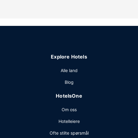
På Guesthouse near Charles De Gaulle Airport kan du spise
et bedre måltid i restauranten.
Andre fasiliteter
Gjester har tilgang til blant annet hurtiginnsjekking og et
flerspråklig personale.
Explore Hotels
Alle land
Blog
HotelsOne
Om oss
Hotelleiere
Ofte stilte spørsmål