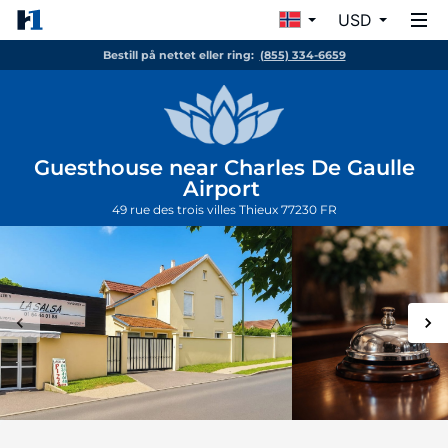
USD
Bestill på nettet eller ring:
(855) 334-6659
Guesthouse near Charles De Gaulle
Airport
49 rue des trois villes
Thieux
77230
FR