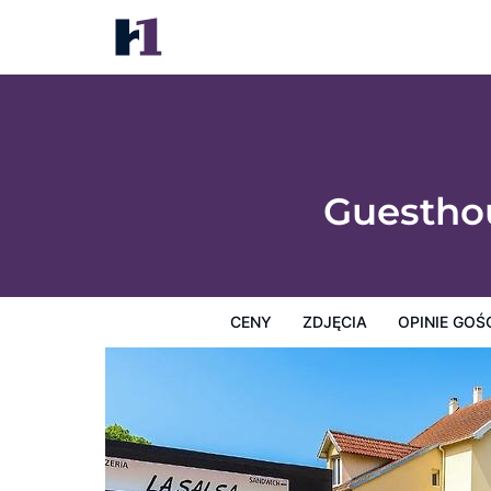
Guesthouse near Charles De Gaulle Airpor
Ceny
Zdjęcia
Opinie Gości
Mapę
Usługi Hotel
Guesthou
CENY
ZDJĘCIA
OPINIE GOŚ