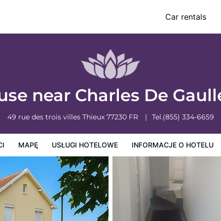
t
Car rentals
owe
Informacje o hotelu
Zasady działalności hotelu
se near Charles De Gaull
49 rue des trois villes
Thieux
77230
FR
Tel.
(855) 334-6659
CI
MAPĘ
USŁUGI HOTELOWE
INFORMACJE O HOTELU