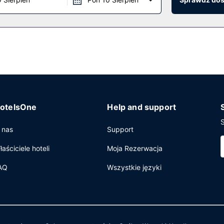
anie i personel wielojęzyczny.
otelsOne
Help and support
S
 nas
Support
łaściciele hoteli
Moja Rezerwacja
AQ
Wszystkie języki