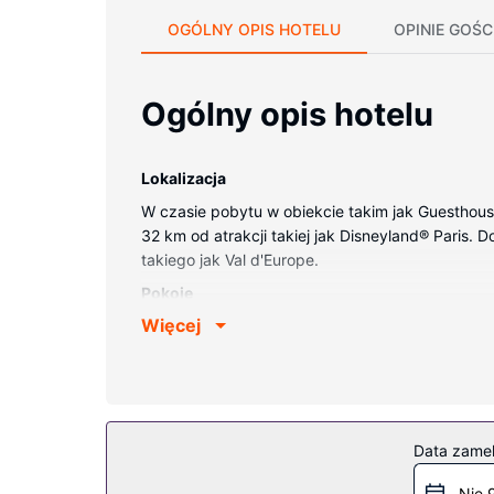
OGÓLNY OPIS HOTELU
OPINIE GOŚC
Ogólny opis hotelu
Lokalizacja
W czasie pobytu w obiekcie takim jak Guesthouse
32 km od atrakcji takiej jak Disneyland® Paris. D
takiego jak Val d'Europe.
Pokoje
Więcej
Poczuj się jak w domu w 3 pokojach, których wyp
Udogodnienia obejmują biurka i oddzielne stre
Udogodnienia w obiekcie
Dostępne udogodnienia to bezpłatny bezprzewod
Restauracja
Data zame
Apetyt gości obiektu Guesthouse near Charles De
Nie 