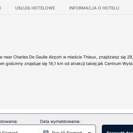
I
USŁUGI HOTELOWE
INFORMACJA O HOTELU
 near Charles De Gaulle Airport w mieście Thieux, znajdziesz się 29
om gościnny znajduje się 16,1 km od atrakcji takiej jak Centrum Wyst
osażenie to telewizor płaskoekranowy. Rozrywkę zapewni telewizja s
fy wypoczynkowe.
owy dostęp do internetu i wspólny pokój dzienny.
ldowania:
Data wymeldowania:
 Gaulle Airport zaspokoi restauracja.
9 Sierpień
Pon 10 Sierpień
Sprawdź do