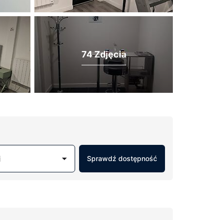
74 Zdjęcia
j
Sprawdź dostępność