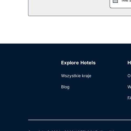
Pozostałe udogodnienia
Udogodnienia biznesowe to ekspresowe zameldow
Explore Hotels
H
Wszystkie kraje
O
Blog
W
F