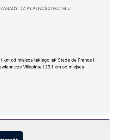
ZASADY DZIAŁALNOŚCI HOTELU
,1 km od miejsca takiego jak Stade de France i
awiennicze Villepinte i 23,1 km od miejsca
atelitarna. Wyposażenie łazienki: prysznic.
stępność