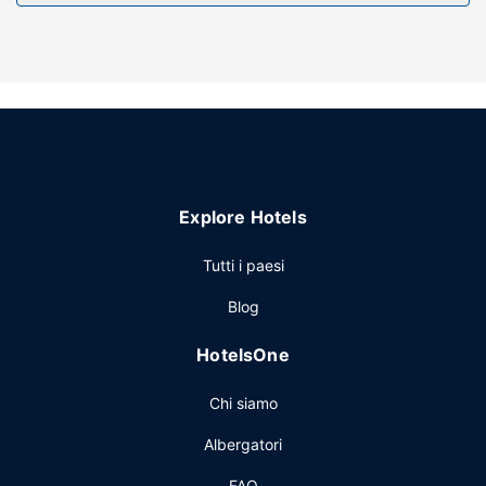
Guesthouse near Charles De Gaulle Airport ospita un
ristorante.
Altre attrattive
Potrai usufruire di check-in veloce e personale poliglotta.
Explore Hotels
Tutti i paesi
Blog
HotelsOne
Chi siamo
Albergatori
FAQ