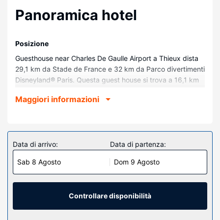
Panoramica hotel
Posizione
Guesthouse near Charles De Gaulle Airport a Thieux dista
29,1 km da Stade de France e 32 km da Parco divertimenti
Disneyland® Paris. Questa guest house si trova a 16,1 km
da Centro Espositivo di Villepinte e 23,1 km da Val
Maggiori informazioni
d'Europe.
Camere
Soggiorna in una delle 3 camere della struttura, complete
di TV a schermo piatto. La TV con canali via satellite è
Data di arrivo:
Data di partenza:
l'ideale per concedersi un po' di svago. I bagni sono dotati
Sab 8 Agosto
Dom 9 Agosto
di doccia. I comfort includono scrivanie e salotti separati.
Attrattive della proprietà
Avrai a disposizone utili servizi come il Wi-Fi gratuito e
Controllare disponibilità
un'area soggiorno in comune.
Ristorante