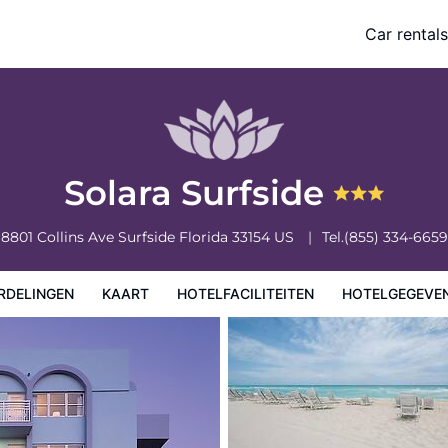
Car rentals
eiten
Hotelgegevens
Regels van het hotel
Solara Surfside
8801 Collins Ave
Surfside
Florida
33154
US
Tel.
(855) 334-6659
RDELINGEN
KAART
HOTELFACILITEITEN
HOTELGEGEVE