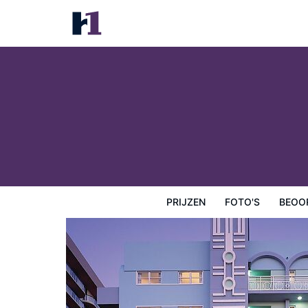
Solara Surfside
Prijzen
Foto's
Beoordelingen
Kaart
Hotelfacilit
PRIJZEN
FOTO'S
BEOO