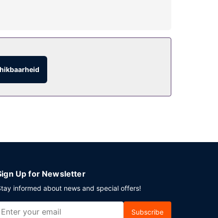
rtement in art-decostijl biedt ook
hikbaarheid
Sign Up for Newsletter
tay informed about news and special offers!
Subscribe