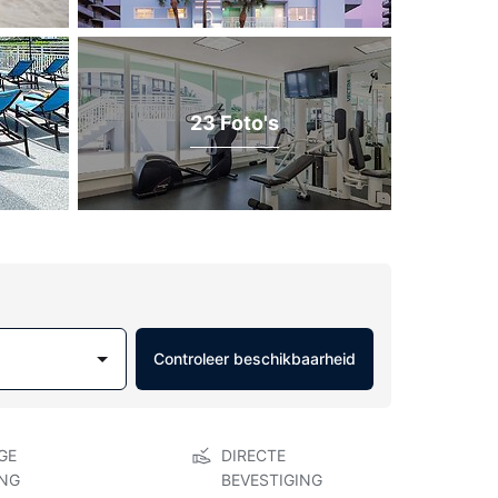
23 Foto's
Controleer beschikbaarheid
GE
DIRECTE
NG
BEVESTIGING