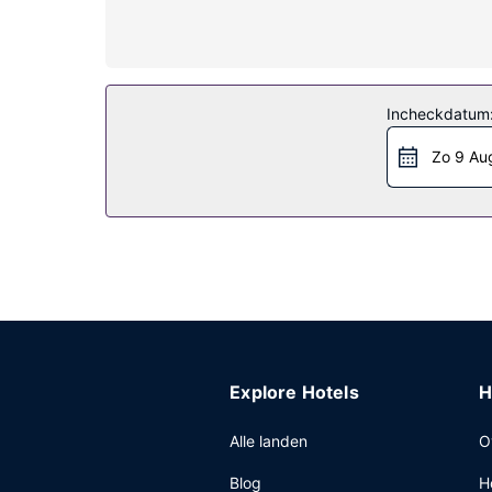
Voorzieningen zijn bijvoorbeeld een kluis, een m
Algemene voorziening
Je vindt recreatieve voorzieningen zoals een bui
conciërgeservices, een spelletjesruimte en een p
Incheckdatum
Overige voorzieningen
Zo 9 Au
Enkele van de voorzieningen zijn een 24-uurs rec
Explore Hotels
H
Alle landen
O
Blog
H