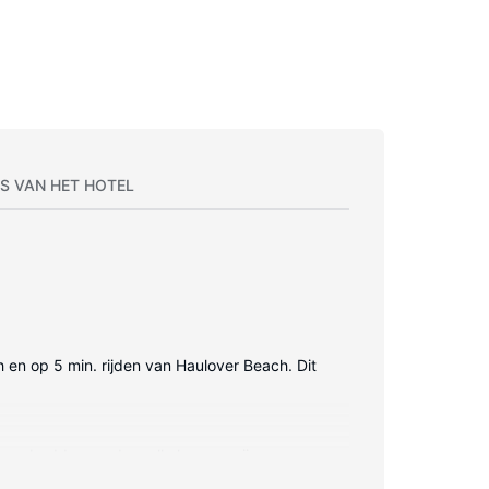
S VAN HET HOTEL
ch en op 5 min. rijden van Haulover Beach. Dit
 luxe beddengoed en alle kamers zijn
 voorzien, met kabelzenders op de televisie.