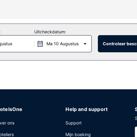
agnetron en een telefoon met gratis lokale gesprekken.
tenzwembad, een bubbelbad en fitnessfaciliteiten vast leuk. Dit appa
icknickplaats.
:
Uitcheckdatum:
gustus
Ma 10 Augustus
Controleer besc
eptie, meertalig personeel en een wasserij.
otelsOne
Help and support
S
ver ons
Support
oteliers
Mijn boeking