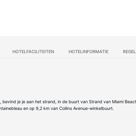
HOTELFACILITEITEN
HOTELINFORMATIE
REGEL
ide, bevind je je aan het strand, in de buurt van Strand van Miami Bea
ontainebleau en op 9,2 km van Collins Avenue-winkelbuurt.
t keukens, inclusief een koelkast en een oven. Je bed beschikt over
atscreentelevisie van 40 inch en een dvd-speler worden op de kamer