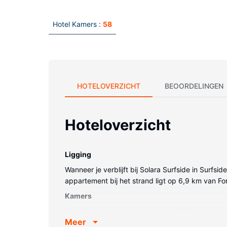
Hotel Kamers :
58
HOTELOVERZICHT
BEOORDELINGEN
Hoteloverzicht
Ligging
Wanneer je verblijft bij Solara Surfside in Surfs
appartement bij het strand ligt op 6,9 km van F
Kamers
Doe of je thuis bent in één van de 58 kamers me
Meer
gemeubileerd met eenpersoons slaapbank. Een fl