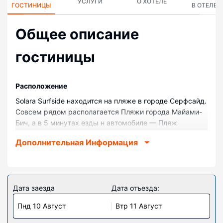
УСЛУГИ
О ХОТЕЛЕ
ГОСТИНИЦЫ
В ОТЕЛЕ
Общее описание
гостиницы
Pасположение
Solara Surfside находится на пляже в городе Серфсайд.
Совсем рядом располагается Пляжи города Майами-
Бич, а в 5 минутах езды н автомобиле — Пляж
Холовер. Кондоминиум с пляжем — вариант с
Дополнительная Информация
прекрасным расположением: Фонтейнбло находится в
6,9 км, Торговый район на Коллинс-авеню — в 9,2 км
от него.
Номера
Дата заезда
Дата отъезда:
Почувствуйте себя как дома в одном из 58 номеров.
Пнд 10 Август
Втр 11 Август
кухни оснащены следующим оборудованием:
холодильник и духовки. Удобная кровать и постельное