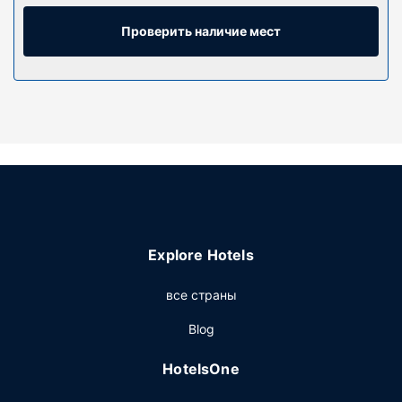
белье высшего качества сделают ваш сон более
комфортным. Во всех номерах есть диван-кровать
Проверить наличие мест
(односпальная). Чтобы вам не пришлось скучать, в
номерах установлены плоскоэкранные телевизоры с
диагональю 40 дюйм., на которых можно смотреть
кабельное телевидение, а также DVD-проигрыватели.
Предоставляются следующие удобства и услуги:
сейфы и микроволновые печи, а также телефон, с
которого можно осуществлять бесплатные местные
звонки.
Особенности объекта
Воспользуйтесь разнообразными возможностями для
Explore Hotels
отдыха и развлечений, такими как открытый бассейн,
джакузи и фитнес-центр. Этот кондоминиум в стиле
все страны
ар-деко также предоставляет следующие услуги и
удобства: услуги консьержа, игровой зал и место для
Blog
пикника.
HotelsOne
Другие особенности
Для удобства гостей предоставляется следующее: