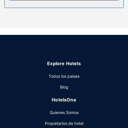
caja fuerte, microondas y teléfono con y llamadas locales
gratuitas.
Servicios hotel
Apreciarás las instalaciones de ocio, que incluyen una
piscina al aire libre, una bañera de hidromasaje y gimnasio.
Otros servicios de este condominio de estilo art decó
incluyen servicios de conserjería, una zona recreativa o
sala de juegos y una zona de pícnic.
Otros servicios
Explore Hotels
Tendrás un servicio de recepción las 24 horas, atención
Todos los paises
multilingüe y una lavandería a tu disposición.
Blog
HotelsOne
Quienes Somos
Propietarios de hotel