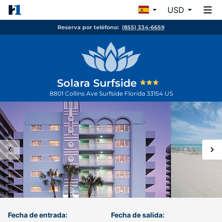
USD
Reserva por teléfono:
(855) 334-6659
Solara Surfside
8801 Collins Ave
Surfside
Florida
33154
US
Fecha de entrada:
Fecha de salida: