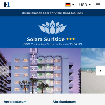
USD
Online buchen oder anrufen:
(855) 334-6659
Solara Surfside
8801 Collins Ave
Surfside
Florida
33154
US
Anreisedatum:
Abreisedatum: