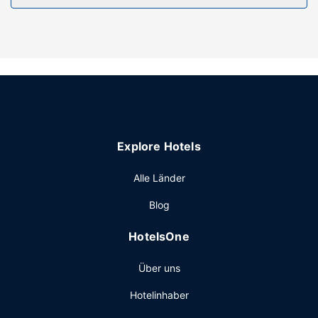
Ausstattung der Anlage
Nimm dir die Zeit, um folgende Einrichtungen zu nutzen:
Außenpool, Whirlpool und Fitnessmöglichkeiten. Zu den
Highlights, die diese Ferienwohnung im Art-déco-Stil
bietet, gehören zudem ein Concierge-Service, ein
Spielzimmer/Arcade-Spiele und ein Picknickbereich.
Sonstige Einrichtungen
Zum Angebot gehören eine rund um die Uhr besetzte
Explore Hotels
Rezeption, mehrsprachiges Personal und eine Wäscherei.
Alle Länder
Blog
HotelsOne
Über uns
Hotelinhaber