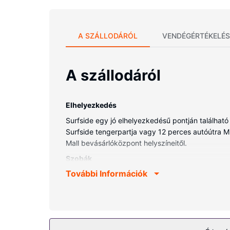
A SZÁLLODÁRÓL
VENDÉGÉRTÉKELÉS
A szállodáról
Elhelyezkedés
Surfside egy jó elhelyezkedésű pontján található
Surfside tengerpartja vagy 12 perces autóútra Mia
Mall bevásárlóközpont helyszíneitől.
Szobák
További Információk
A szálláshely valamennyi szobája légkondicioná
szórakozásról 50 hüvelyk képátmérőjű méretű ok
pedig kapcsolatot tarthat ismerőseivel. A kényelm
Az ingatlanhoz tartozó felszereltség
Élvezze ki a szálláshely kínálta szabadidős léte