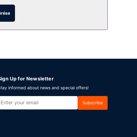
zzáférés, ajándékbolt/újságosstand és esküvői
érése
od a helyi Surfside 6 menüjét, de
l a szálláshelyen lévő medence melletti bár, vagy
tséges is igénybe vehető. Az autóval érkező
Sign Up for Newsletter
tay informed about news and special offers!
Subscribe