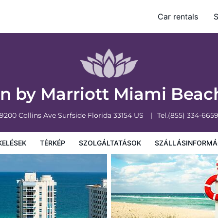
rfside
Car rentals
S
olgáltatások
Szállásinformáció
A szálláshely szabályzata
n by Marriott Miami Beac
9200 Collins Ave
Surfside
Florida
33154
US
Tel.
(855) 334-665
KELÉSEK
TÉRKÉP
SZOLGÁLTATÁSOK
SZÁLLÁSINFORMÁ