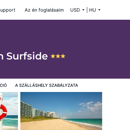
upport
Az én foglalásaim
USD
HU
h Surfside
9
CIÓ
A SZÁLLÁSHELY SZABÁLYZATA