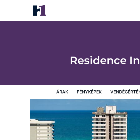
Residence Inn by Marriott Miami Beach Su
Árak
Fényképek
Vendégértékelések
Térkép
Sz
Residence In
ÁRAK
FÉNYKÉPEK
VENDÉGÉRTÉ