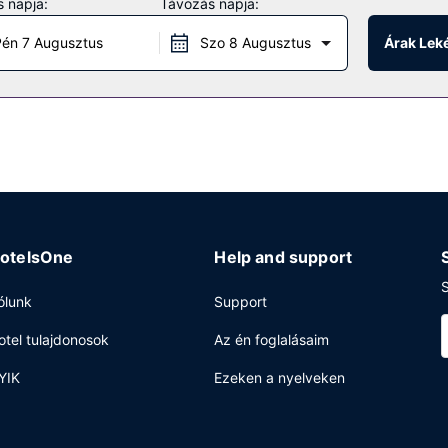
 napja:
Távozás napja:
hotel, ahol a következő szolgáltatások is elérhetők: ingyenes wifiho
én 7 Augusztus
Szo 8 Augusztus
Árak Lek
vendégei több étkezési lehetőség közül is választhatnak. Kipróbálhat
elikát választékából is. Ha egy frissítő italra vágyik, látogasson e
center, 24 órában nyitva tartó recepció és poggyászok tárolása lehe
n) biztosított a helyszínen.
otelsOne
Help and support
S
ólunk
Support
otel tulajdonosok
Az én foglalásaim
YIK
Ezeken a nyelveken