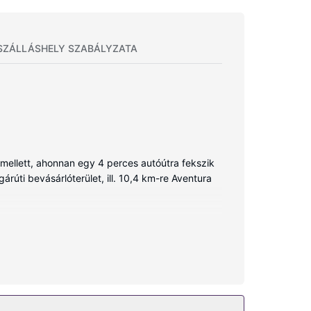
SZÁLLÁSHELY SZABÁLYZATA
 mellett, ahonnan egy 4 perces autóútra fekszik
árúti bevásárlóterület, ill. 10,4 km-re Aventura
retű hűtő/fagyasztó és mikrohullámú sütők. A
s vezeték nélküli internet-hozzáférés révén
elefon (ingyenes helyi telefonálási lehetőség).
e, a(z) 24 órában nyitva tartó fitneszterem, vagy