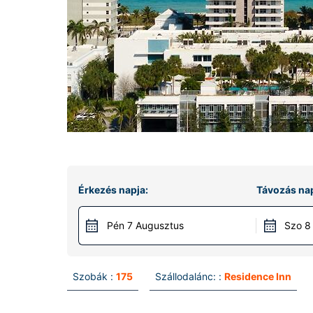
Érkezés napja:
Távozás nap
Pén 7 Augusztus
Szo 8
Szobák :
175
Szállodalánc: :
Residence Inn