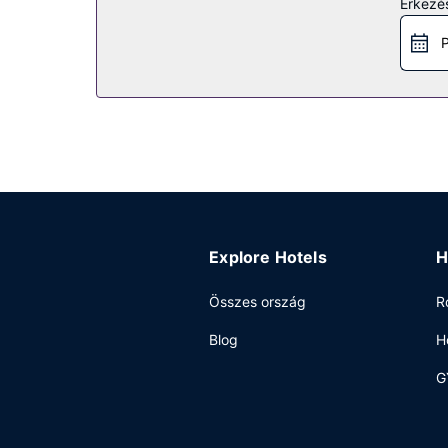
Érkezés
a(z) kerékpárbérlési lehetőség. Ez egy Art Deco 
szolgáltatás.
P
Étterem
Residence Inn by Marriott Miami Beach Surfside 
szemezgethetsz a szintén helyben lévő snack bár/d
2 bár/társalgó egyikébe.
Egyéb felszereltség
A szálláshelyen 24 órában nyitva tartó business 
vendégek számára egyéni parkolás (felár ellenébe
Explore Hotels
H
Összes ország
R
Blog
H
G