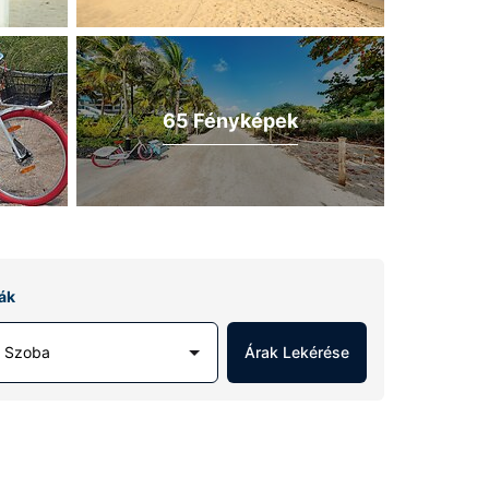
65 Fényképek
ák
1 Szoba
Árak Lekérése