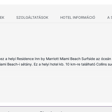
EK
SZOLGÁLTATÁSOK
HOTEL INFORMÁCIÓ
A 
 ez a helyi Residence Inn by Marriott Miami Beach Surfside az óceán
mi Beach-i sétány. Ez a helyi hotel kb. 10 km-re található Collins sug
lt (175), továbbá valamennyi szobában található teakonyhák, nagymé
ostévé és kábelcsatornák gondoskodik, a rendelkezésre álló ingyene
i felszerelések és szolgáltatások közé tartozik széfek, íróasztal és t
sítményeket és szolgáltatásokat, mint például a(z) szabadtéri medenc