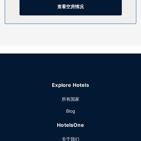
您可享受室外游泳池、24 小时健身中心和自行车租赁等丰富度
查看空房情况
假设施。此艺术装饰风格酒店还提供免费 WiFi、礼品店/报摊和
婚庆服务。
餐厅
您可以到服务迈阿密海滩瑟福塞德万豪长住酒店住客的
Surfside 6享用美餐；也可以去小吃吧/熟食店逛逛。欢迎光临
池畔酒吧，喝一杯，放松一下；此外还有 2 间酒吧/酒廊供您选
择。
其他设施
特色服务/设施包括24 小时商务中心、24 小时前台服务和行李
寄存。酒店提供收费自助停车。
Explore Hotels
所有国家
Blog
HotelsOne
关于我们