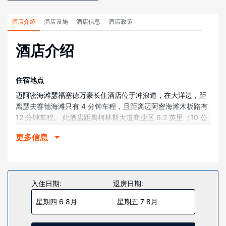
酒店介绍
酒店设施
酒店信息
酒店政策
酒店介绍
住宿地点
迈阿密海滩瑟福塞德万豪长住酒店位于冲浪道，在大洋边，距
离瑟夫赛德海滩只有 4 分钟车程，且距离迈阿密海滩木板路有
12 分钟车程。 此酒店距离柯林斯大道商业区 6.2 英里（10 公
里），距离阿文图拉商场 6.4 英里（10.4 公里）。
更多信息
客房
175 间空调客房提供备有大冰箱和微波炉的简易厨房；您定能
在旅途中找到家的舒适。带有有线频道的 50 英寸智能电视可
满足您的娱乐需求；同时提供免费无线网络，方便您与朋友保
入住日期:
退房日期:
持联系。便利设施包括保险箱和书桌，以及带有免费市内通话
星期四 6 8月
星期五 7 8月
的电话。
物业设施