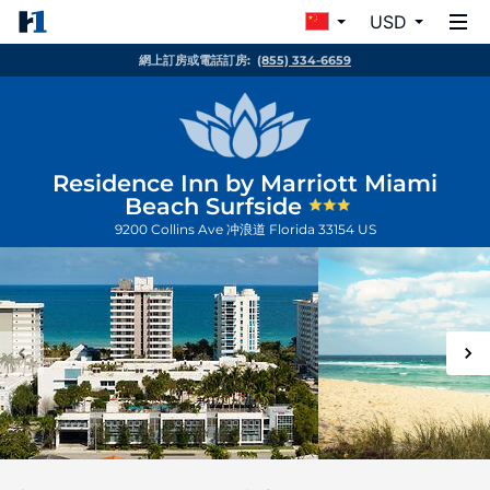
USD
網上訂房或電話訂房:
(855) 334-6659
Residence Inn by Marriott Miami
Beach Surfside
9200 Collins Ave
冲浪道
Florida
33154
US