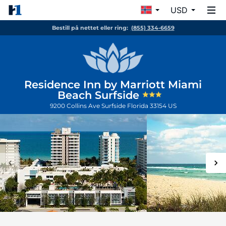
USD
Bestill på nettet eller ring:
(855) 334-6659
Residence Inn by Marriott Miami
Beach Surfside
9200 Collins Ave
Surfside
Florida
33154
US