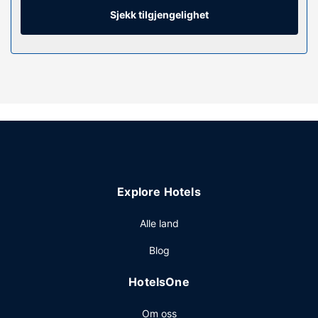
med lokalsamtaler (inkludert).
Sjekk tilgjengelighet
Fasiliteter på eiendommen
Nyt en rekke rekreasjonsfasiliteter på stedet, som et
utendørsbasseng, et døgnåpent treningssenter og
sykkelutleie. Dette hotellet i art deco-stil tilbyr også wi-fi
(inkludert), gavebutikk/kiosk og bryllupstjenester.
Restaurant
Som gjest på Residence Inn by Marriott Miami Beach
Surfside kan du innta et måltid på Surfside 6 eller stikke
innom snackbaren/delikatesseforretningen. Stedet har en
Explore Hotels
bassengbar samt 2 barer/lounger hvor du kan koble av
med noe godt å drikke.
Alle land
Andre fasiliteter
Blog
Gjester har tilgang til blant annet et døgnåpent
forretningssenter, en døgnåpen resepsjon og
HotelsOne
bagasjeoppbevaring. Gjestene tilbys ubetjent parkering
(mot et tillegg) på stedet.
Om oss