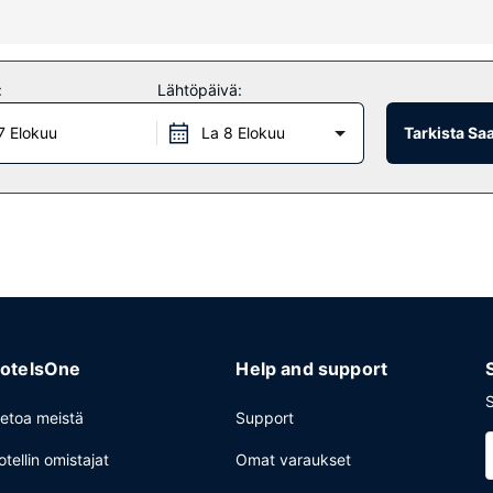
kuuluu ulkouima-allas, ympäri vuorokauden auki oleva kuntokeskus ja 
langaton internetyhteys, lahjatavaraliikkeitä/lehtikioskeja ja hääpalve
:
Lähtöpäivä:
7 Elokuu
La 8 Elokuu
Tarkista Sa
 voit hyödyntää majoituspaikan välipalabaarin/delin. Käytössäsi on al
iness center, ympäri vuorokauden auki oleva vastaanotto ja matkatav
otelsOne
Help and support
S
ietoa meistä
Support
otellin omistajat
Omat varaukset