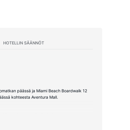
HOTELLIN SÄÄNNÖT
n ajomatkan päässä ja Miami Beach Boardwalk 12
äässä kohteesta Aventura Mall.
urkkaus, jossa on täysikokoinen
 myös ilmainen langaton internetyhteys.