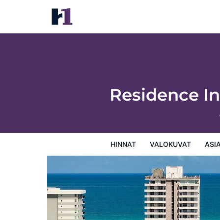
Residence Inn by Marriott Miami Beach Su
Hinnat
Valokuvat
Asiakasarviot
Kartta
Hotellin
Residence In
HINNAT
VALOKUVAT
ASI