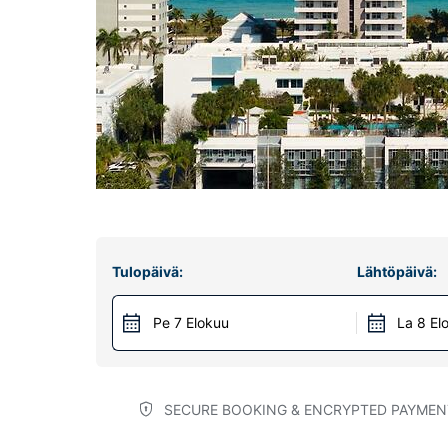
Tulopäivä:
Lähtöpäivä:
Pe 7 Elokuu
La 8 El
SECURE BOOKING & ENCRYPTED PAYMEN