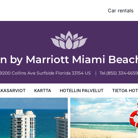
rfside
Car rentals
 palvelut
Tietoa hotellista
Hotellin säännöt
n by Marriott Miami Beac
9200 Collins Ave
Surfside
Florida
33154
US
Tel.
(855) 334-665
AKASARVIOT
KARTTA
HOTELLIN PALVELUT
TIETOA HOT