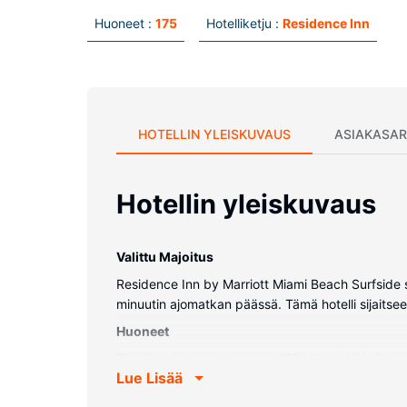
Huoneet :
175
Hotelliketju :
Residence Inn
HOTELLIN YLEISKUVAUS
ASIAKASAR
Hotellin yleiskuvaus
Valittu Majoitus
Residence Inn by Marriott Miami Beach Surfside s
minuutin ajomatkan päässä. Tämä hotelli sijaits
Huoneet
Tässä majoituspaikassa on 175 viihtyisää ja ilm
Lue Lisää
jääkaappipakastin ja mikroaaltouuni. Mukavuuksii
Varusteluun kuuluu tallelokero, työpöytä ja puhelin