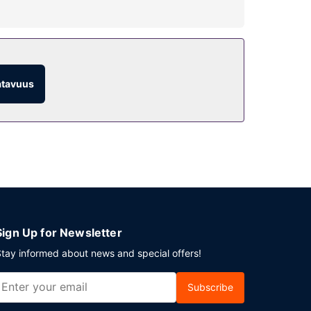
vuokrattavat polkupyörät. Tämän art deco -
lut.
atavuus
lasbaari sekä 2 baaria.
arasäilytys. Palveluihin kuuluu maksullinen
Sign Up for Newsletter
tay informed about news and special offers!
Subscribe