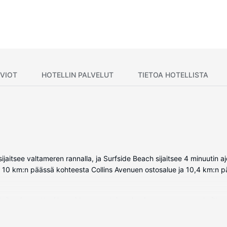
VIOT
HOTELLIN PALVELUT
TIETOA HOTELLISTA
ijaitsee valtameren rannalla, ja Surfside Beach sijaitsee 4 minuuti
ee 10 km:n päässä kohteesta Collins Avenuen ostosalue ja 10,4 km:n p
astoitua huonetta. Huoneiden varusteluun kuuluu muun muassa keitton
n kuuluu 50-tuumainen älytelevisio ja kaapelikanavat. Käytössäsi on
 (ilmaiset paikallispuhelut).