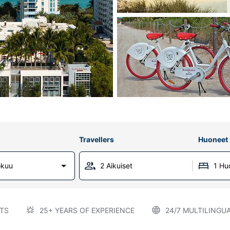
Travellers
Huoneet
okuu
2 Aikuiset
1 Hu
TS
25+ YEARS OF EXPERIENCE
24/7 MULTILINGU