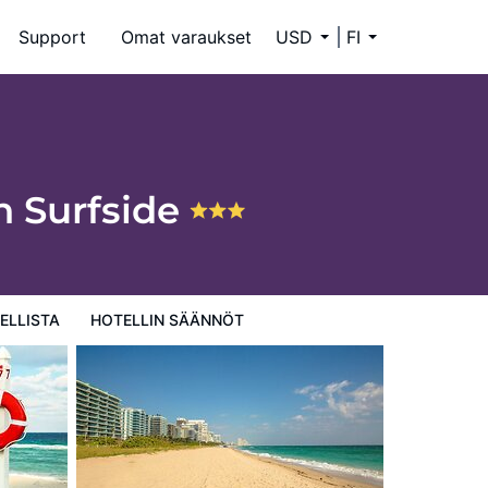
Support
Omat varaukset
USD
FI
h Surfside
9
ELLISTA
HOTELLIN SÄÄNNÖT