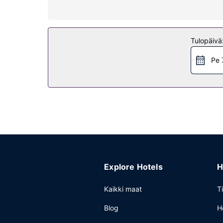
Kiinteistön miellyttävyys
Hotellin tarjoamiin harrastuksiin/mukavuuksiin 
tyylisen hotellin palveluihin kuuluu myös ilmainen 
Tulopäivä
Ravintola
Pe 
Surfside 6 palvelee majoituspaikan asiakkaita tai
Muut mukavuudet
Käytössäsi on ympäri vuorokauden auki oleva bus
omatoiminen pysäköinti.
Explore Hotels
H
Kaikki maat
T
Blog
H