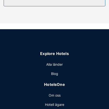
Restaurang
Detta motell ger dig möjlighet att lyxa till det lite med
rumsservice (under begränsade tider).
Övriga bekvämligheter
Receptionen är endast bemannad under vissa tider.
Avgiftsfri parkering erbjuds på plats.
Explore Hotels
Alla länder
Blog
HotelsOne
Om oss
Hotell ägare