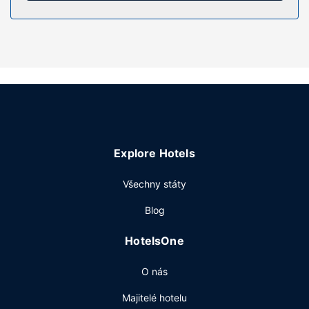
Vybavení nemovitosti
Tento motel nabízí mimo jiné následující vybavení a
aktivity: vyhrazené prostory pro kuřáky.
Restaurace
Dostanete-li hlad, bude vám k dispozici pokojová služba s
omezeným provozem.
Další vybavení
Recepce má omezenou provozní dobu. Přímo v areálu je
Explore Hotels
hostům k dispozici samostatné parkování zdarma.
Všechny státy
Blog
HotelsOne
O nás
Majitelé hotelu