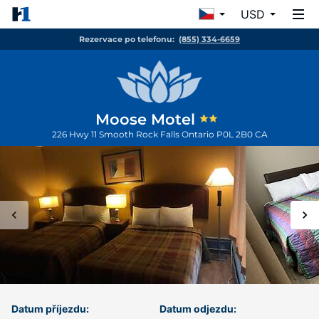
USD
Rezervace po telefonu:
(855) 334-6659
Moose Motel
226 Hwy 11
Smooth Rock Falls
Ontario
P0L 2B0
CA
Datum příjezdu:
Datum odjezdu: