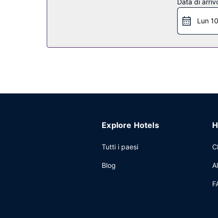
Ristorante
Data di arriv
Presso un motel è disponibile il servizio in camera
Lun 1
Altre attrattive
La reception è aperta in orario limitato. Il un parc
Explore Hotels
H
Tutti i paesi
C
Blog
A
F