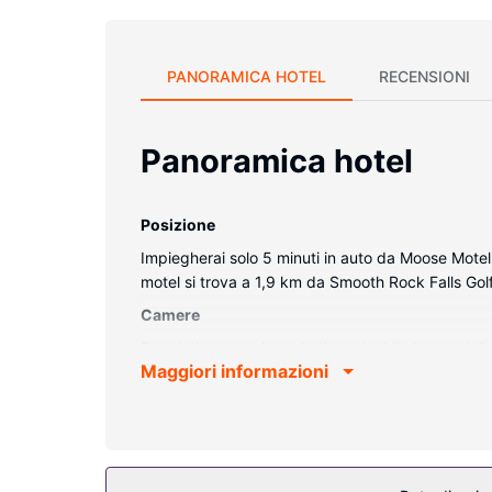
PANORAMICA HOTEL
RECENSIONI
Panoramica hotel
Posizione
Impiegherai solo 5 minuti in auto da Moose Motel
motel si trova a 1,9 km da Smooth Rock Falls Go
Camere
Regalati un soggiorno indimenticabile in una del
Maggiori informazioni
dotate di balcone. La TV a schermo piatto con cana
mondo. Il bagno privato esterno dispone di combi
Attrattive della proprietà
Un motel dispone di le aree fumatori.