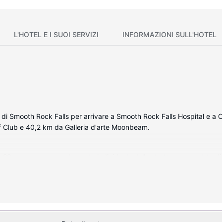
L'HOTEL E I SUOI SERVIZI
INFORMAZIONI SULL'HOTEL
 di Smooth Rock Falls per arrivare a Smooth Rock Falls Hospital e a
lf Club e 40,2 km da Galleria d'arte Moonbeam.
le 29 camere con arredamento individuale della struttura, complete di
li via cavo è l'ideale per concedersi un po' di svago, mentre il Wi-Fi 
nazione doccia/vasca, vasca da bagno a immersione totale e set di c