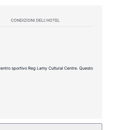
CONDIZIONI DELL'HOTEL
 Centro sportivo Reg Lamy Cultural Centre. Questo
 caminetti e pavimenti riscaldati. Le camere sono
gratuito ti consente di restare in contatto con il
ortesia gratuiti.