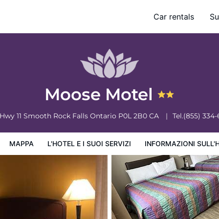
Car rentals
Su
ervizi
Informazioni sull'hotel
Condizioni dell'hotel
Moose Motel
 Hwy 11
Smooth Rock Falls
Ontario
P0L 2B0
CA
Tel.
(855) 334
MAPPA
L'HOTEL E I SUOI SERVIZI
INFORMAZIONI SULL'