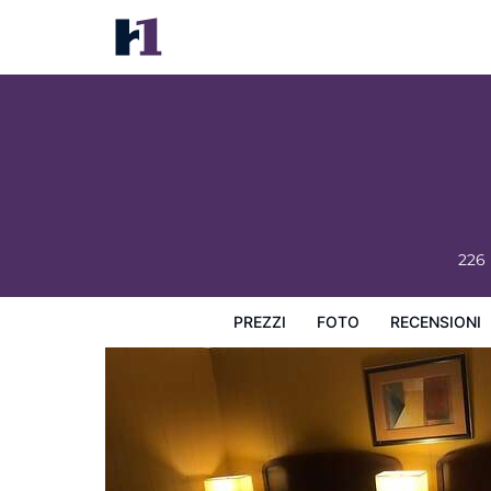
Moose Motel
Prezzi
Foto
Recensioni
Mappa
L'hotel e i suoi s
226
PREZZI
FOTO
RECENSIONI