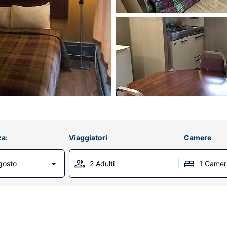
za:
Viaggiatori
Camere
gosto
2 Adulti
1 Camer