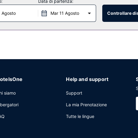
o:
Data di partenza:
 con orario limitato.
0 Agosto
Mar 11 Agosto
Controllare di
heggio gratuito è disponibile in loco.
otelsOne
Help and support
S
hi siamo
Support
lbergatori
La mia Prenotazione
AQ
Tutte le lingue